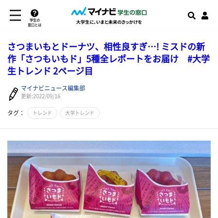
学生の
窓口とは
さつまいもとドーナツ、相性良すぎ…! ミスドの新
作「さつもいもド」5種全レポートをお届け #大学
生トレンド 2ページ目
マイナビニュース編集部
更新:2022/09/16
タグ：
トレンド
大学トレンド