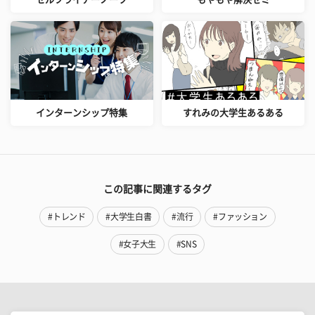
インターンシップ特集
すれみの大学生あるある
この記事に関連するタグ
#トレンド
#大学生白書
#流行
#ファッション
#女子大生
#SNS