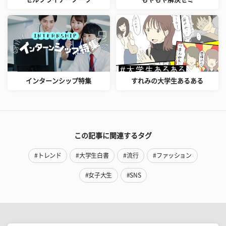
インターンシップ特集
すれみの大学生あるある
この記事に関連するタグ
#トレンド
#大学生白書
#流行
#ファッション
#女子大生
#SNS