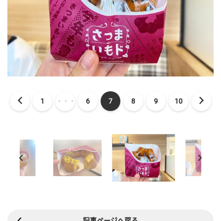
1
・・・
6
7
8
9
10
記事ページへ戻る