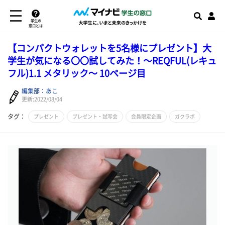
学生の
窓口とは
【コンパクトウォレットを5名様にプレゼント】大
学生が気になる〇〇試してみた！～REQFUL(レキュ
フル)1.1 メタリック～ 10ページ目
編集部：あこ
更新:2022/08/04
タグ：
プレゼント
プレゼント・試写会
会員限定企画
ガクラボ