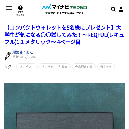
学生の
窓口とは
【コンパクトウォレットを5名様にプレゼント】大
学生が気になる〇〇試してみた！～REQFUL(レキュ
フル)1.1 メタリック～ 4ページ目
編集部：あこ
更新:2022/08/04
タグ：
プレゼント
プレゼント・試写会
会員限定企画
ガクラボ