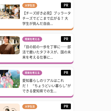
PR
大学生活
【チーズ好き必見】ブッラータ
チーズでどこまで広がる？ 大
学生が挑んだ自由...
PR
将来を考える
「目の前の一歩を丁寧に──部
活で磨いたタフネスが、国の未
来を考える仕事に...
PR
将来を考える
愛知暮らしのリアルはこれ
だ！ “ちょうどいい暮らし”が
できる愛知県での生...
PR
大学生活