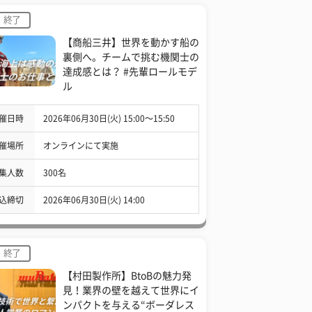
終了
【商船三井】世界を動かす船の
裏側へ。チームで挑む機関士の
達成感とは？ #先輩ロールモデ
ル
催日時
2026年06月30日(火) 15:00〜15:50
催場所
オンラインにて実施
集人数
300名
込締切
2026年06月30日(火) 14:00
終了
【村田製作所】BtoBの魅力発
見！業界の壁を越えて世界にイ
ンパクトを与える“ボーダレス