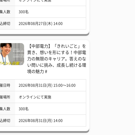
集人数
300名
込締切
2026年08月27日(木) 14:00
【中部電力】「きれいごと」を
貫き、想いを形にする！中部電
力の無限のキャリア。答えのな
い問いに挑み、成長し続ける環
境の魅力 #
催日時
2026年08月31日(月) 15:00〜16:00
催場所
オンラインにて実施
集人数
300名
込締切
2026年08月31日(月) 14:00