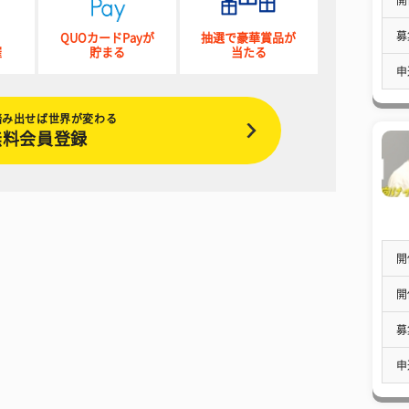
募
QUOカードPayが
抽選で豪華賞品が
催
貯まる
当たる
申
踏み出せば世界が変わる
無料会員登録
開
開
募
申