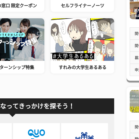
の窓口 限定クーポン
セルフライナーノーツ
開
開
募
ターンシップ特集
すれみの大学生あるある
申
なってきっかけを探そう！
開
開