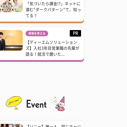
「気づいたら課金!?」ネットに
潜む“ダークパターン”て、知っ
てる？
PR
将来を考える
【ディーエムソリューション
ズ】入社3年目営業職の先輩が
語る！就活で磨いた...
【ソニー】誰一人、同じキャリ