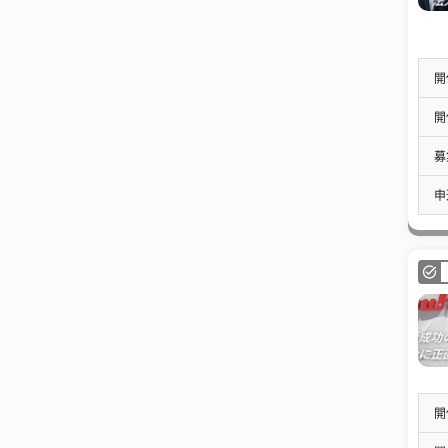
開
開
募
申
開