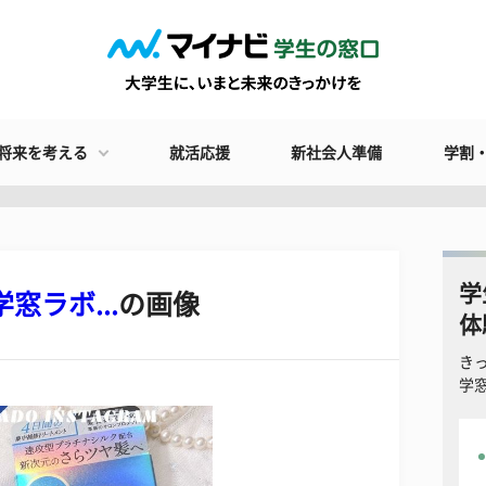
将来を考える
就活応援
新社会人準備
学割
学
窓ラボ...
の画像
体
き
学