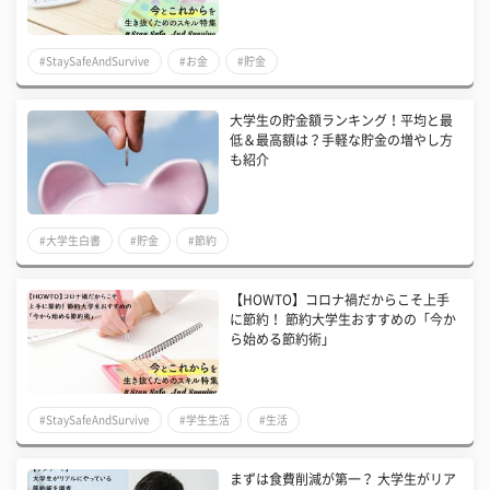
#StaySafeAndSurvive
#お金
#貯金
大学生の貯金額ランキング！平均と最
低＆最高額は？手軽な貯金の増やし方
も紹介
#大学生白書
#貯金
#節約
【HOWTO】コロナ禍だからこそ上手
に節約！ 節約大学生おすすめの「今か
ら始める節約術」
#StaySafeAndSurvive
#学生生活
#生活
まずは食費削減が第一？ 大学生がリア