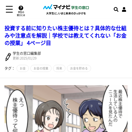
学生の
窓口とは
投資する前に知りたい株主優待とは？具体的な仕組
みや注意点を解説｜学校では教えてくれない「お金
の授業」 4ページ目
学生の窓口編集部
更新:2025/01/29
タグ：
お金
お金の授業
将来
お金を貯める