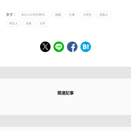
タグ：
あの人の学生時代。
映画
仕事
大学生
芸能人
有名人
将来
大学
関連記事