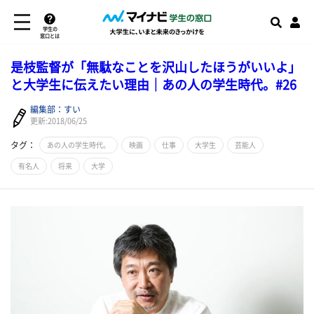
学生の
窓口とは
是枝監督が「無駄なことを沢山したほうがいいよ」
と大学生に伝えたい理由｜あの人の学生時代。#26
編集部：すい
更新:2018/06/25
タグ：
あの人の学生時代。
映画
仕事
大学生
芸能人
有名人
将来
大学