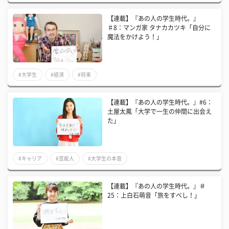
【連載】『あの人の学生時代。』
♯8：マンガ家 タナカカツキ「自分に
魔法をかけよう！」
#大学生
#経済
#将来
​【連載】『あの人の学生時代。』#6：
土屋太鳳「大学で一生の仲間に出会え
た」
#キャリア
#芸能人
#大学生の本音
【連載】『あの人の学生時代。』＃
25：上白石萌音「旅をすべし！」