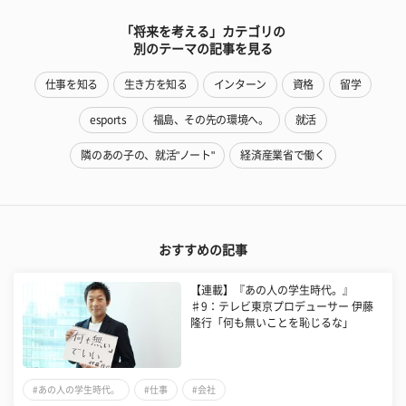
「将来を考える」カテゴリの
別のテーマの記事を見る
仕事を知る
生き方を知る
インターン
資格
留学
esports
福島、その先の環境へ。
就活
隣のあの子の、就活"ノート"
経済産業省で働く
おすすめの記事
​【連載】『あの人の学生時代。』
♯9：テレビ東京プロデューサー 伊藤
隆行「何も無いことを恥じるな」
#あの人の学生時代。
#仕事
#会社