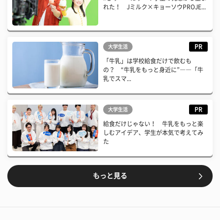
れた！ Jミルク×キョーソウPROJE...
PR
大学生活
「牛乳」は学校給食だけで飲むも
の？ “牛乳をもっと身近に”――「牛
乳でスマ...
PR
大学生活
給食だけじゃない！ 牛乳をもっと楽
しむアイデア、学生が本気で考えてみ
た
もっと見る