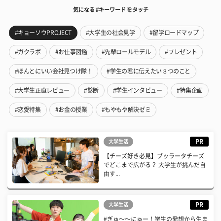
気になる #キーワード をタッチ
#キョーソウPROJECT
#大学生の社会見学
#留学ロードマップ
#ガクラボ
#お仕事図鑑
#先輩ロールモデル
#プレゼント
#ほんとにいい会社見つけ隊！
#学生の君に伝えたい３つのこと
#大学生正直レビュー
#診断
#学生インタビュー
#特集企画
#恋愛特集
#お金の授業
#もやもや解決ゼミ
PR
大学生活
【チーズ好き必見】ブッラータチーズ
でどこまで広がる？ 大学生が挑んだ自
由す...
PR
大学生活
#ぎゅ〜〜にゅー！学生の発想から生ま