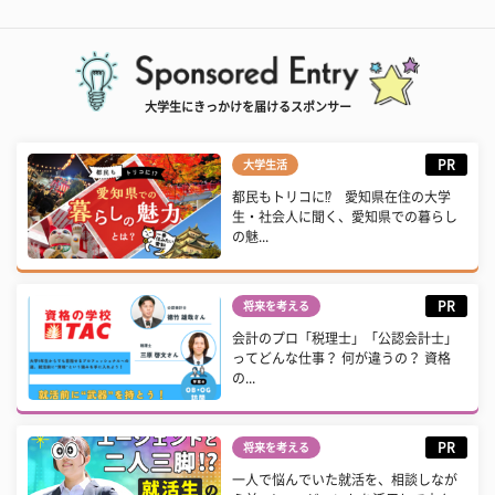
大学生にきっかけを届けるスポンサー
PR
大学生活
都民もトリコに⁉ 愛知県在住の大学
生・社会人に聞く、愛知県での暮らし
の魅...
PR
将来を考える
会計のプロ「税理士」「公認会計士」
ってどんな仕事？ 何が違うの？ 資格
の...
PR
将来を考える
一人で悩んでいた就活を、相談しなが