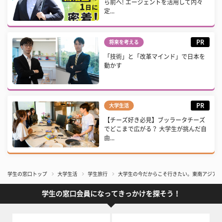
ら前へ! エージェントを活用して内々
定...
PR
将来を考える
「技術」と「改革マインド」で日本を
動かす
PR
大学生活
【チーズ好き必見】ブッラータチーズ
でどこまで広がる？ 大学生が挑んだ自
由...
学生の窓口トップ
大学生活
学生旅行
大学生の今だからこそ行きたい。東南アジアの
学生の窓口会員になってきっかけを探そう！