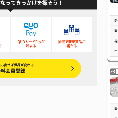
なってきっかけを探そう！
開
開
募
QUOカードPayが
抽選で豪華賞品が
催
貯まる
当たる
申
踏み出せば世界が変わる
無料会員登録
開