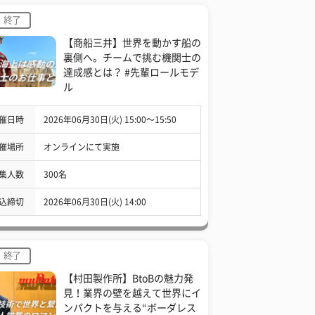
終了
【商船三井】世界を動かす船の
裏側へ。チームで挑む機関士の
達成感とは？ #先輩ロールモデ
ル
催日時
2026年06月30日(火) 15:00〜15:50
催場所
オンラインにて実施
集人数
300名
込締切
2026年06月30日(火) 14:00
終了
【村田製作所】BtoBの魅力発
見！業界の壁を越えて世界にイ
ンパクトを与える“ボーダレス