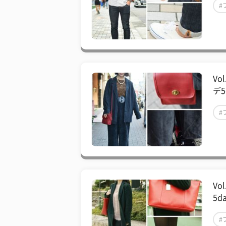
#
#
V
デ5
#
#
V
5d
#