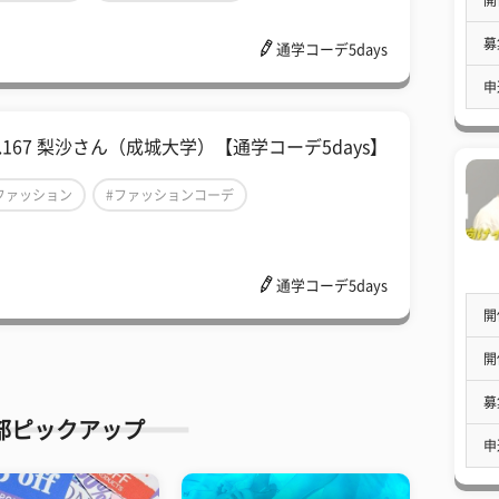
秋冬ファッション
募
通学コーデ5days
申
l.167 梨沙さん（成城大学）【通学コーデ5days】
ファッション
#ファッションコーデ
通学コーデ5days
通学コーデ5days
開
開
募
部ピックアップ
申