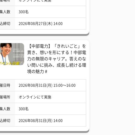
集人数
300名
込締切
2026年08月27日(木) 14:00
【中部電力】「きれいごと」を
貫き、想いを形にする！中部電
力の無限のキャリア。答えのな
い問いに挑み、成長し続ける環
境の魅力 #
催日時
2026年08月31日(月) 15:00〜16:00
催場所
オンラインにて実施
集人数
300名
込締切
2026年08月31日(月) 14:00