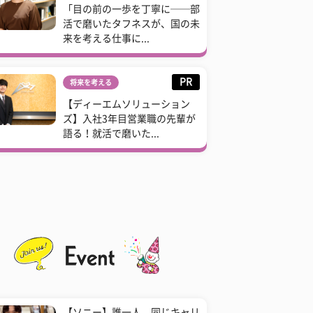
「目の前の一歩を丁寧に──部
活で磨いたタフネスが、国の未
来を考える仕事に...
PR
将来を考える
【ディーエムソリューション
ズ】入社3年目営業職の先輩が
語る！就活で磨いた...
【ソニー】誰一人、同じキャリ