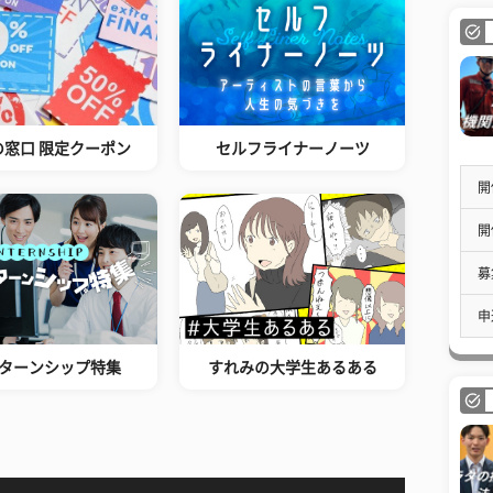
の窓口 限定クーポン
セルフライナーノーツ
開
開
募
申
ターンシップ特集
すれみの大学生あるある