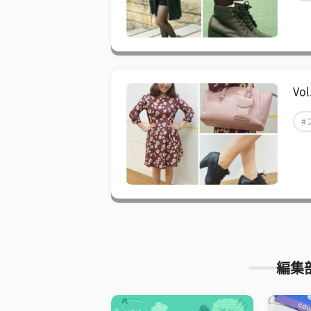
#
Vo
#
#
編集