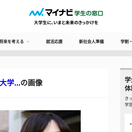
将来を考える
就活応援
新社会人準備
学割
学
大学...
の画像
体
き
学