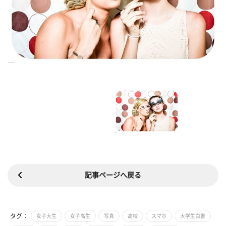
記事ページへ戻る
タグ：
女子大生
女子高生
写真
高校
スマホ
大学生白書