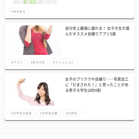
#あるある
自分史上最強に盛れる！ 女子大生が選
んだオススメ自撮りアプリ3選
#アプリ
#女子大生
#ファッション
女子のプリクラや自撮り……写真加工
に「だまされた！」と思ったことがあ
る男子大学生は約4割
#大学生の本音
#大学生白書
#大学生