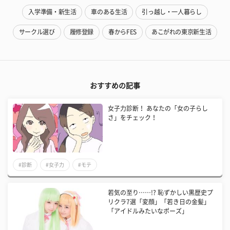
入学準備・新生活
車のある生活
引っ越し・一人暮らし
サークル選び
履修登録
春からFES
あこがれの東京新生活
おすすめの記事
女子力診断！ あなたの「女の子らし
さ」をチェック！
#診断
#女子力
#モテ
若気の至り……!? 恥ずかしい黒歴史プ
リクラ7選「変顔」「若き日の金髪」
「アイドルみたいなポーズ」