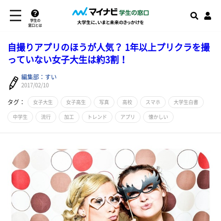
学生の
窓口とは
自撮りアプリのほうが人気？ 1年以上プリクラを撮
っていない女子大生は約3割！
編集部：すい
2017/02/10
タグ：
女子大生
女子高生
写真
高校
スマホ
大学生白書
中学生
流行
加工
トレンド
アプリ
懐かしい