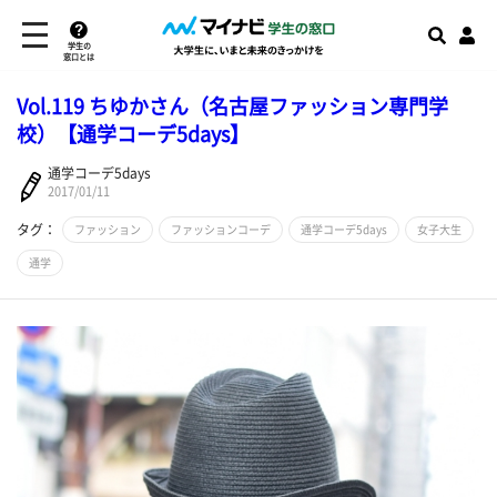
学生の
窓口とは
Vol.119 ちゆかさん（名古屋ファッション専門学
校）【通学コーデ5days】
通学コーデ5days
2017/01/11
タグ：
ファッション
ファッションコーデ
通学コーデ5days
女子大生
通学