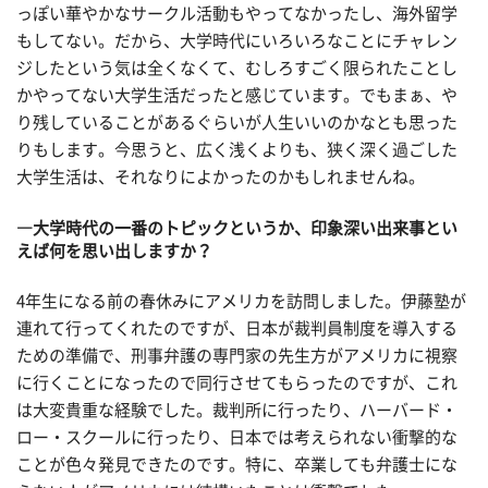
っぽい華やかなサークル活動もやってなかったし、海外留学
もしてない。だから、大学時代にいろいろなことにチャレン
ジしたという気は全くなくて、むしろすごく限られたことし
かやってない大学生活だったと感じています。でもまぁ、や
り残していることがあるぐらいが人生いいのかなとも思った
りもします。今思うと、広く浅くよりも、狭く深く過ごした
大学生活は、それなりによかったのかもしれませんね。
―大学時代の一番のトピックというか、印象深い出来事とい
えば何を思い出しますか？
4年生になる前の春休みにアメリカを訪問しました。伊藤塾が
連れて行ってくれたのですが、日本が裁判員制度を導入する
ための準備で、刑事弁護の専門家の先生方がアメリカに視察
に行くことになったので同行させてもらったのですが、これ
は大変貴重な経験でした。裁判所に行ったり、ハーバード・
ロー・スクールに行ったり、日本では考えられない衝撃的な
ことが色々発見できたのです。特に、卒業しても弁護士にな