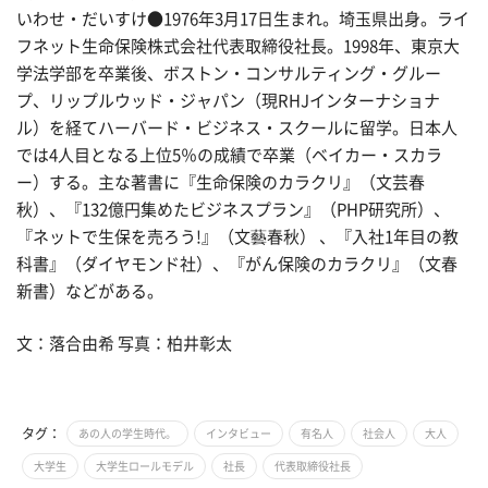
いわせ・だいすけ●1976年3月17日生まれ。埼玉県出身。ライ
フネット生命保険株式会社代表取締役社長。1998年、東京大
学法学部を卒業後、ボストン・コンサルティング・グルー
プ、リップルウッド・ジャパン（現RHJインターナショナ
ル）を経てハーバード・ビジネス・スクールに留学。日本人
では4人目となる上位5％の成績で卒業（ベイカー・スカラ
ー）する。主な著書に『生命保険のカラクリ』（文芸春
秋）、『132億円集めたビジネスプラン』（PHP研究所）、
『ネットで生保を売ろう!』（文藝春秋） 、『入社1年目の教
科書』（ダイヤモンド社）、『がん保険のカラクリ』（文春
新書）などがある。
文：落合由希 写真：柏井彰太
タグ：
あの人の学生時代。
インタビュー
有名人
社会人
大人
大学生
大学生ロールモデル
社長
代表取締役社長