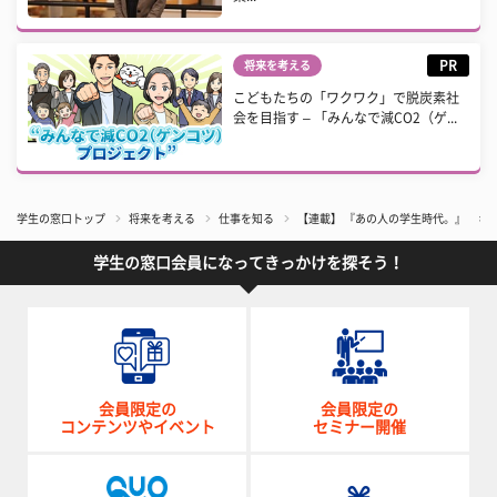
PR
将来を考える
こどもたちの「ワクワク」で脱炭素社
会を目指す – 「みんなで減CO2（ゲ...
学生の窓口トップ
将来を考える
仕事を知る
【連載】 『あの人の学生時代。』 ♯
学生の窓口会員になってきっかけを探そう！
会員限定の
会員限定の
コンテンツやイベント
セミナー開催