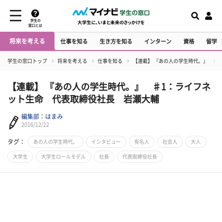
学生の
窓口とは
将来を考える
仕事を知る
生き方を知る
インターン
資格
留学
学生の窓口トップ
将来を考える
仕事を知る
【連載】 『あの人の学生時代。』 ♯
【連載】 『あの人の学生時代。』 ♯1：ライフネ
ット生命 代表取締役社長 岩瀬大輔
編集部：はまみ
2016/12/22
タグ：
あの人の学生時代。
インタビュー
有名人
社会人
大人
大学生
大学生ロールモデル
社長
代表取締役社長