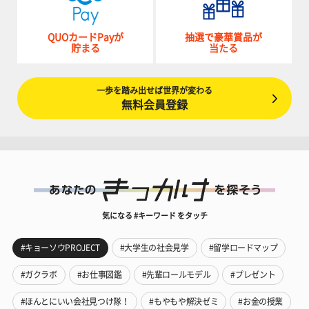
QUOカードPayが
抽選で豪華賞品が
貯まる
当たる
一歩を踏み出せば世界が変わる
無料会員登録
気になる #キーワード をタッチ
#キョーソウPROJECT
#大学生の社会見学
#留学ロードマップ
#ガクラボ
#お仕事図鑑
#先輩ロールモデル
#プレゼント
#ほんとにいい会社見つけ隊！
#もやもや解決ゼミ
#お金の授業