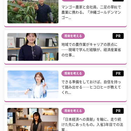
マンゴー農家と会社員、二足の草鞋で
農業に携わる。「沖縄ゴールデンマン
ゴー...
PR
将来を考える
地域での農作業がキャリアの原点に
──現場で学んだ経験が、経済産業省
の仕事...
PR
将来を考える
できる準備をしておけば、自信を持っ
て踏み出せる――ヒコロヒーが教えて
くれ...
PR
将来を考える
「日本経済への貢献」を軸に、走り続
けた先にあったもの。入省3年目での法
案...