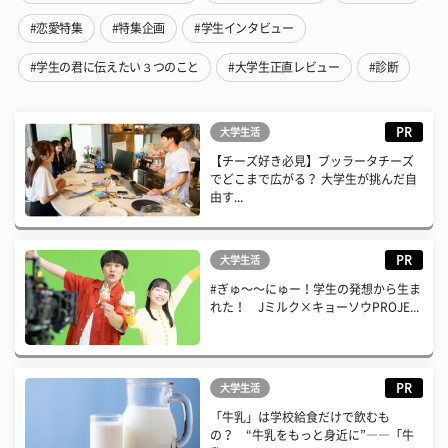
#恋愛特集
#特集企画
#学生インタビュー
#学生の君に伝えたい３つのこと
#大学生正直レビュー
#診断
PR
大学生活
【チーズ好き必見】ブッラータチーズ
でどこまで広がる？ 大学生が挑んだ自
由す...
PR
大学生活
#ぎゅ〜〜にゅー！学生の発想から生ま
れた！ Jミルク×キョーソウPROJE...
PR
大学生活
「牛乳」は学校給食だけで飲むも
の？ “牛乳をもっと身近に”――「牛