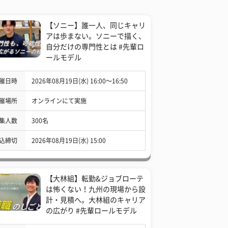
【ソニー】誰一人、同じキャリ
アは歩まない。ソニーで描く、
自分だけの専門性とは #先輩ロ
ールモデル
催日時
2026年08月19日(水) 16:00〜16:50
催場所
オンラインにて実施
集人数
300名
込締切
2026年08月19日(水) 15:00
【大林組】転勤&ジョブローテ
は怖くない！九州の現場から設
計・見積へ。大林組のキャリア
の広がり #先輩ロールモデル