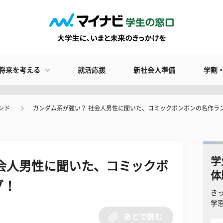
将来を考える
就活応援
新社会人準備
学割
ンド
ガンダム系が強い？ 社会人男性に聞いた、コミックボンボンの名作ラ
学
会人男性に聞いた、コミックボ
体
グ！
き
学
あとで読む