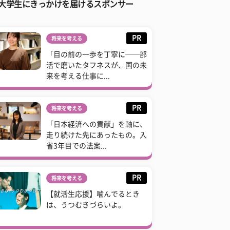
大学生にきっかけを届けるスポンサー
PR
将来を考える
「目の前の一歩を丁寧に──部
活で磨いたタフネスが、国の未
来を考える仕事に...
PR
将来を考える
「日本経済への貢献」を軸に、
走り続けた先にあったもの。入
省3年目での法案...
PR
将来を考える
【就活生応援】噛んでるとき
は、うつむきづらいよ。