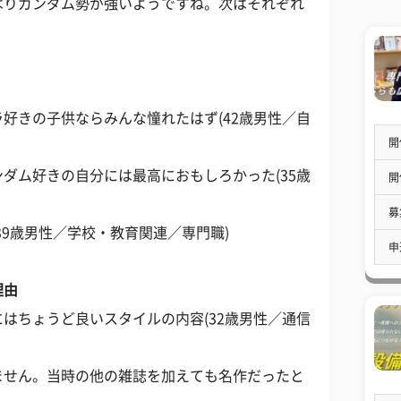
はりガンダム勢が強いようですね。次はそれぞれ
好きの子供ならみんな憧れたはず(42歳男性／自
開
ダム好きの自分には最高におもしろかった(35歳
開
募
39歳男性／学校・教育関連／専門職)
申
理由
はちょうど良いスタイルの内容(32歳男性／通信
ません。当時の他の雑誌を加えても名作だったと