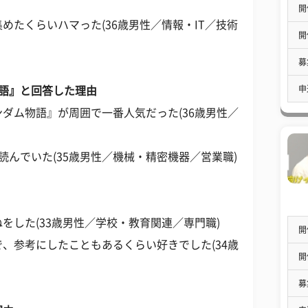
開
めたくらいハマった(36歳男性／情報・IT／技術
開
募
申
物語』と回答した理由
ダム物語』が周囲で一番人気だった(36歳男性／
読んでいた(35歳男性／機械・精密機器／営業職)
をした(33歳男性／学校・教育関連／専門職)
開
、参考にしたこともあるくらい好きでした(34歳
開
募