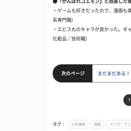
●『がんばれゴエモン』と回答した
・ゲームも好きだったので、漫画も楽
系専門職)
・エビス丸のキャラが良かった。ギャ
化粧品／技術職)
次のページ
まだまだある！
1
タグ：
少年漫画
漫画
マンガ・アニ