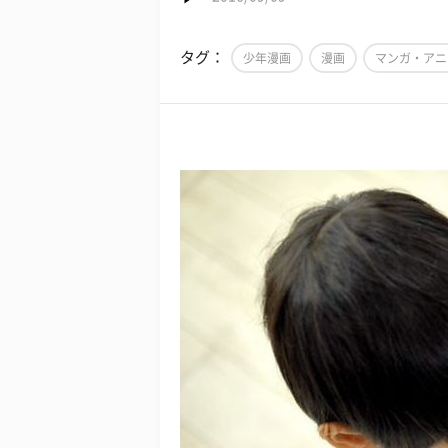
タグ：
少年漫画
漫画
マンガ・アニ