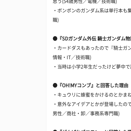
思う(54歳男性／電機／技術職)
・ボンボンのガンダム系は単行本も集
職)
●『SDガンダム外伝 騎士ガンダム
・カードダスもあったので『騎士ガン
情報・IT／技術職)
・当時は小学2年生だったけど夢中で
●『OH!MYコンブ』と回答した理由
・キュウリに蜂蜜をかけるのとかまね
・意外なアイデアとかが登場したので
男性／商社・卸／事務系専門職)