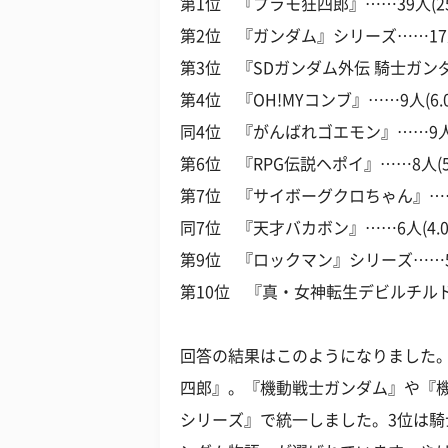
第1位 『プラモ狂四郎』……39人(25
第2位 『ガンダム』シリーズ……17人(
第3位 『SDガンダム外伝 騎士ガンダム
第4位 『OH!MYコンブ』……9人(6.
同4位 『がんばれゴエモン』……9人(
第6位 『RPG伝説ヘポイ』……8人(5.
第7位 『サイボーグクロちゃん』……6
同7位 『天才バカボン』……6人(4.0
第9位 『ロックマン』シリーズ……5人
第10位 『真・女神転生デビルチルドレ
回答の結果はこのようになりました
四郎』。『機動戦士ガンダム』や『
シリーズ』で統一しました。3位は騎