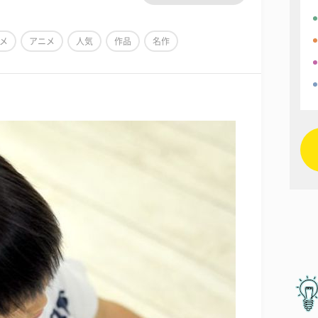
メ
アニメ
人気
作品
名作