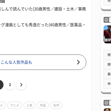
理由
申
しんで読んでいた(30歳男性／建設・土木／事務
グ漫画としても秀逸だった(40歳男性／医薬品・
開
 こんな人気作品も
開
募
申
2
メ
アニメ
人気
作品
名作