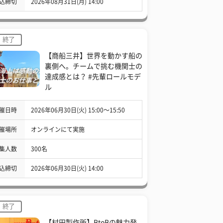
込締切
2026年08月31日(月) 14:00
終了
【商船三井】世界を動かす船の
裏側へ。チームで挑む機関士の
達成感とは？ #先輩ロールモデ
ル
催日時
2026年06月30日(火) 15:00〜15:50
催場所
オンラインにて実施
集人数
300名
込締切
2026年06月30日(火) 14:00
終了
【村田製作所】BtoBの魅力発