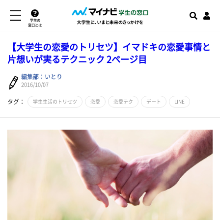
学生の
窓口とは
【大学生の恋愛のトリセツ】イマドキの恋愛事情と
片想いが実るテクニック 2ページ目
編集部：いとり
2016/10/07
タグ：
学生生活のトリセツ
恋愛
恋愛テク
デート
LINE