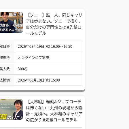
【ソニー】誰一人、同じキャリ
アは歩まない。ソニーで描く、
自分だけの専門性とは #先輩ロ
ールモデル
催日時
2026年08月19日(水) 16:00〜16:50
催場所
オンラインにて実施
集人数
300名
込締切
2026年08月19日(水) 15:00
【大林組】転勤&ジョブローテ
は怖くない！九州の現場から設
計・見積へ。大林組のキャリア
の広がり #先輩ロールモデル