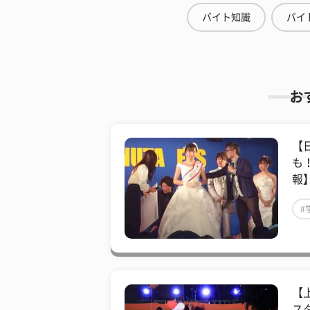
バイト知識
バイ
お
【
も
報
#
【
ス