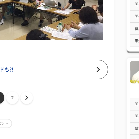
開
開
募
申
ドも?!
2
開
開
ベント
募