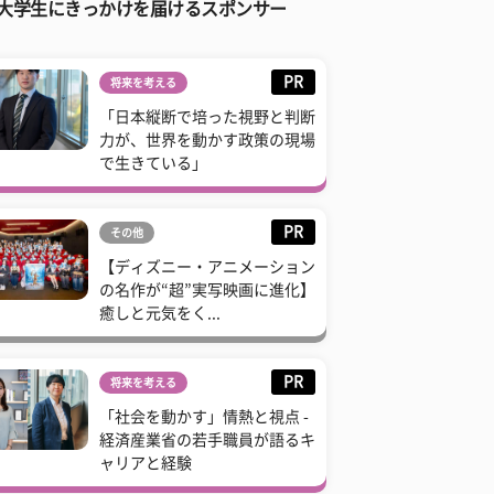
大学生にきっかけを届けるスポンサー
PR
将来を考える
「日本縦断で培った視野と判断
力が、世界を動かす政策の現場
で生きている」
PR
その他
【ディズニー・アニメーション
の名作が“超”実写映画に進化】
癒しと元気をく...
PR
将来を考える
「社会を動かす」情熱と視点 -
経済産業省の若手職員が語るキ
ャリアと経験