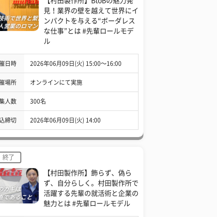
【村田製作所】BtoBの魅力発
見！業界の壁を越えて世界にイ
ンパクトを与える“ボーダレス
な仕事”とは #先輩ロールモデ
ル
催日時
2026年06月09日(火) 15:00〜16:00
催場所
オンラインにて実施
集人数
300名
込締切
2026年06月09日(火) 14:00
終了
【村田製作所】飾らず、偽ら
ず、自分らしく。村田製作所で
活躍する先輩の就活術と企業の
魅力とは #先輩ロールモデル