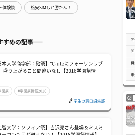
ト体験談
格安SIMしか勝たん！
開
すすめの記事
開
募
日本大学商学部：砧祭】°C-uteにフォーリンラブ
！ 盛り上がること間違いなし【2016学園祭情
申
】
学園祭
#学園祭情報2016
学生の窓口編集部
上智大学：ソフィア祭】吉沢亮さん登場＆ミスミ
ターコンも目が離せない！【2016学園祭情報】