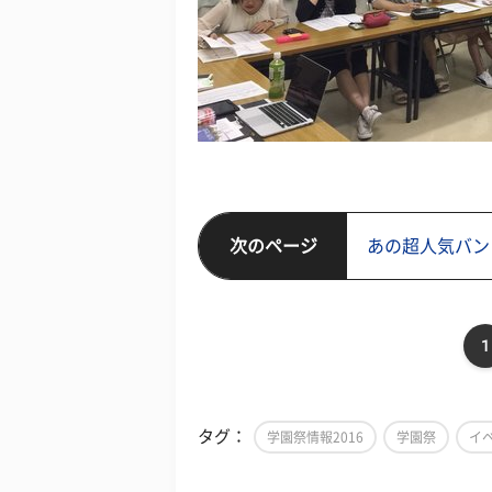
次のページ
あの超人気バン
1
タグ：
学園祭情報2016
学園祭
イ