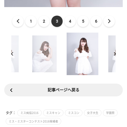
1
2
3
4
5
6
記事ページへ戻る
タグ：
ミス獨協2016
ミスキャン
ミスコン
女子大生
学園祭
ミス・ミスターコンテスト2016候補者