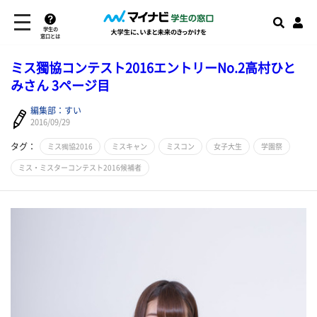
学生の
窓口とは
ミス獨協コンテスト2016エントリーNo.2高村ひと
みさん 3ページ目
編集部：すい
2016/09/29
タグ：
ミス獨協2016
ミスキャン
ミスコン
女子大生
学園祭
ミス・ミスターコンテスト2016候補者