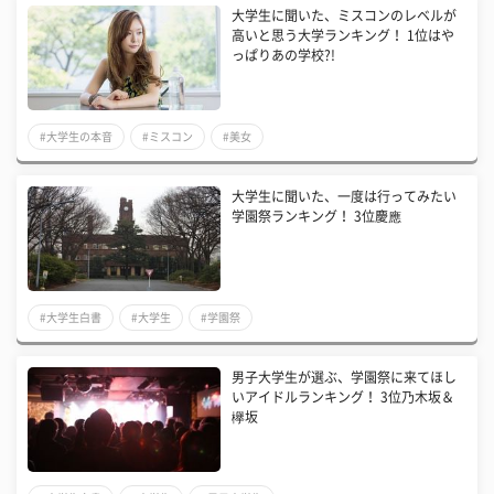
大学生に聞いた、ミスコンのレベルが
高いと思う大学ランキング！ 1位はや
っぱりあの学校?!
#大学生の本音
#ミスコン
#美女
大学生に聞いた、一度は行ってみたい
学園祭ランキング！ 3位慶應
#大学生白書
#大学生
#学園祭
男子大学生が選ぶ、学園祭に来てほし
いアイドルランキング！ 3位乃木坂＆
欅坂