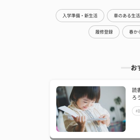
入学準備・新生活
車のある生活
履修登録
春から
お
読
ろ
#