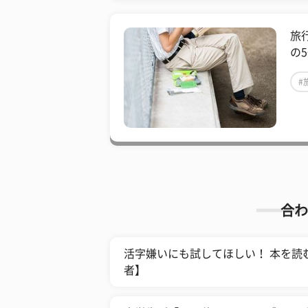
旅
の
#
合わ
​活字嫌いにも試してほしい！ 本を
者】