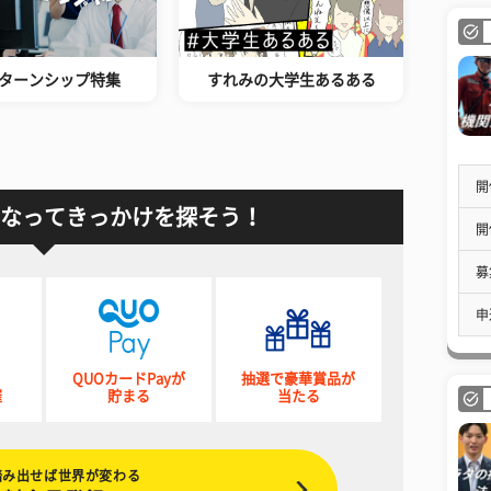
ターンシップ特集
すれみの大学生あるある
開
なってきっかけを探そう！
開
募
申
QUOカードPayが
抽選で豪華賞品が
催
貯まる
当たる
踏み出せば世界が変わる