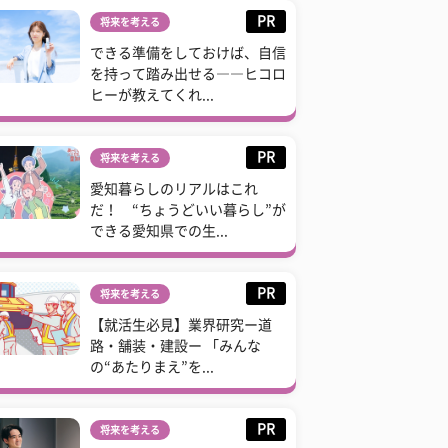
PR
将来を考える
できる準備をしておけば、自信
を持って踏み出せる――ヒコロ
ヒーが教えてくれ...
PR
将来を考える
愛知暮らしのリアルはこれ
だ！ “ちょうどいい暮らし”が
できる愛知県での生...
PR
将来を考える
【就活生必見】業界研究ー道
路・舗装・建設ー 「みんな
の“あたりまえ”を...
PR
将来を考える