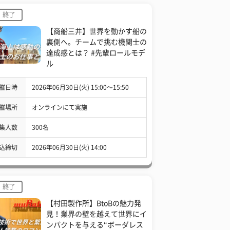
終了
【商船三井】世界を動かす船の
裏側へ。チームで挑む機関士の
達成感とは？ #先輩ロールモデ
ル
催日時
2026年06月30日(火) 15:00〜15:50
催場所
オンラインにて実施
集人数
300名
込締切
2026年06月30日(火) 14:00
終了
【村田製作所】BtoBの魅力発
見！業界の壁を越えて世界にイ
ンパクトを与える“ボーダレス