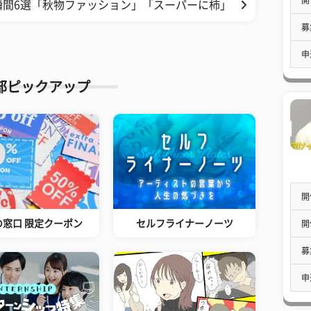
瞬間6選「秋物ファッション」「スーパーに柿」
募
申
部ピックアップ
開
の窓口 限定クーポン
セルフライナーノーツ
開
募
申