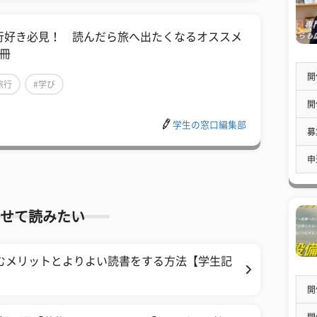
行好き必見！ 読んだら旅へ出たくなるオススメ
5冊
開
旅行
#学び
開
学生の窓口編集部
募
申
せて読みたい
読むメリットとよりよい読書をする方法【学生記
開
開