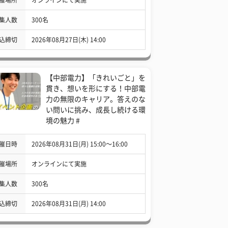
集人数
300名
込締切
2026年08月27日(木) 14:00
【中部電力】「きれいごと」を
貫き、想いを形にする！中部電
力の無限のキャリア。答えのな
い問いに挑み、成長し続ける環
境の魅力 #
催日時
2026年08月31日(月) 15:00〜16:00
催場所
オンラインにて実施
集人数
300名
込締切
2026年08月31日(月) 14:00