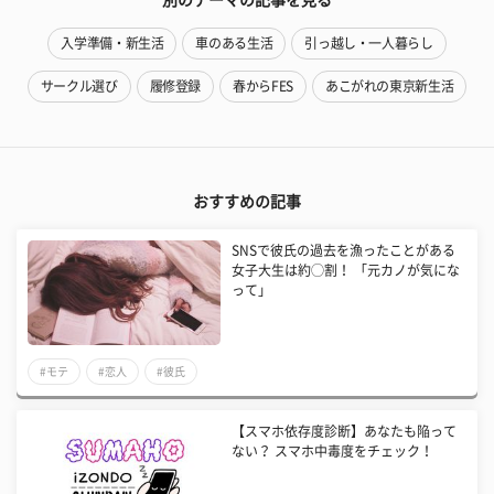
入学準備・新生活
車のある生活
引っ越し・一人暮らし
サークル選び
履修登録
春からFES
あこがれの東京新生活
おすすめの記事
SNSで彼氏の過去を漁ったことがある
女子大生は約◯割！ 「元カノが気にな
って」
#モテ
#恋人
#彼氏
【スマホ依存度診断】あなたも陥って
ない？ スマホ中毒度をチェック！