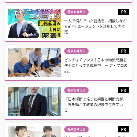
PR
将来を考える
一人で悩んでいた就活を、相談しなが
ら前へ! エージェントを活用して内々
定...
PR
将来を考える
ピンチはチャンス！日本の物流問題を
逆手にとって急成長中 ー ア・プロの
挑...
PR
将来を考える
「日本縦断で培った視野と判断力が、
世界を動かす政策の現場で生きてい
る」
PR
将来を考える