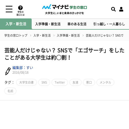
学生の
窓口とは
入学・新生活
入学準備・新生活
車のある生活
引っ越し・一人暮らし
学生の窓口トップ
入学・新生活
入学準備・新生活
芸能人だけじゃない？ SNSで
芸能人だけじゃない？ SNSで「エゴサーチ」をした
ことがある大学生は約◯割！
編集部：すい
2016/08/18
タグ：
大学生白書
SNS
Twitter
友達
悪口
メンタル
名前