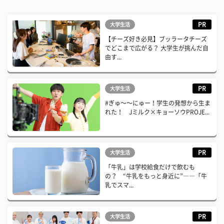
PR
大学生活
【チーズ好き必見】ブッラータチーズ
でどこまで広がる？ 大学生が挑んだ自
由す...
PR
大学生活
#ぎゅ〜〜にゅー！学生の発想から生ま
れた！ Jミルク×キョーソウPROJE...
PR
大学生活
「牛乳」は学校給食だけで飲むも
の？ “牛乳をもっと身近に”――「牛
乳でスマ...
PR
大学生活