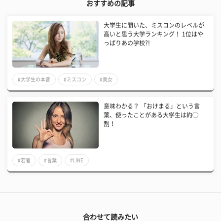
おすすめの記事
大学生に聞いた、ミスコンのレベルが
高いと思う大学ランキング！ 1位はや
っぱりあの学校?!
#大学生の本音
#ミスコン
#美女
意味わかる？ 「おけまる」という言
葉、使ったことがある大学生は約◯
割！
#若者
#言葉
#LINE
合わせて読みたい