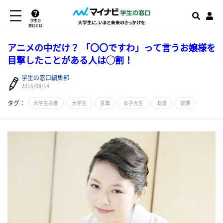
学生の
窓口とは
アニメの中だけ？ 「〇〇ですわ」って言うお嬢様を
目撃したことがある人は◯割！
学生の窓口編集部
2016/08/14
タグ：
大学生白書
大学生
言葉
女子大生
友達
習慣