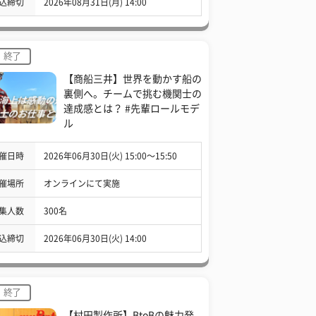
込締切
2026年08月31日(月) 14:00
終了
【商船三井】世界を動かす船の
裏側へ。チームで挑む機関士の
達成感とは？ #先輩ロールモデ
ル
催日時
2026年06月30日(火) 15:00〜15:50
催場所
オンラインにて実施
集人数
300名
込締切
2026年06月30日(火) 14:00
終了
【村田製作所】BtoBの魅力発