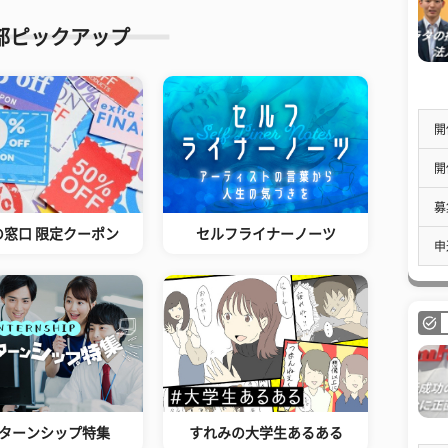
部ピックアップ
開
開
募
の窓口 限定クーポン
セルフライナーノーツ
申
ターンシップ特集
すれみの大学生あるある