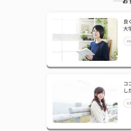
お
良
大
#
コ
し
#