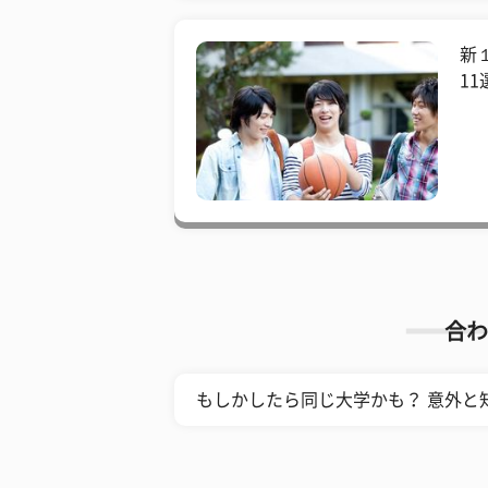
新
11
合わ
もしかしたら同じ大学かも？ 意外と