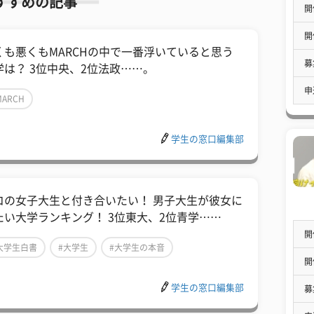
すすめの記事
開
開
くも悪くもMARCHの中で一番浮いていると思う
募
学は？ 3位中央、2位法政……。
申
MARCH
学生の窓口編集部
コの女子大生と付き合いたい！ 男子大生が彼女に
たい大学ランキング！ 3位東大、2位青学……
開
大学生白書
#大学生
#大学生の本音
開
学生の窓口編集部
募