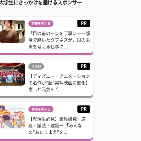
大学生にきっかけを届けるスポンサー
PR
将来を考える
「目の前の一歩を丁寧に──部
活で磨いたタフネスが、国の未
来を考える仕事に...
PR
その他
【ディズニー・アニメーション
の名作が“超”実写映画に進化】
癒しと元気をく...
PR
将来を考える
【就活生必見】業界研究ー道
路・舗装・建設ー 「みんな
の“あたりまえ”を...