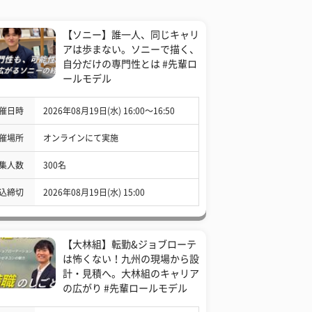
【ソニー】誰一人、同じキャリ
アは歩まない。ソニーで描く、
自分だけの専門性とは #先輩ロ
ールモデル
催日時
2026年08月19日(水) 16:00〜16:50
催場所
オンラインにて実施
集人数
300名
込締切
2026年08月19日(水) 15:00
【大林組】転勤&ジョブローテ
は怖くない！九州の現場から設
計・見積へ。大林組のキャリア
の広がり #先輩ロールモデル