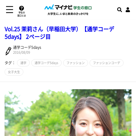
学生の
窓口とは
Vol.25 茉莉さん（早稲田大学）【通学コーデ
5days】 2ページ目
通学コーデ5days
2016/08/09
タグ：
通学
通学コーデ5days
ファッション
ファッションコーデ
女子大生