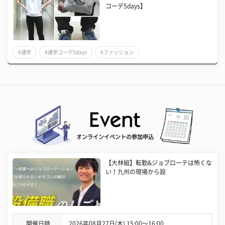
コーデ5days】
#通学
#通学コーデ5days
#ファッション
オンラインイベントの参加申込
【大林組】転勤&ジョブローテは怖くな
い！九州の現場から設
開催日時
2026年08月27日(木) 15:00〜16:00