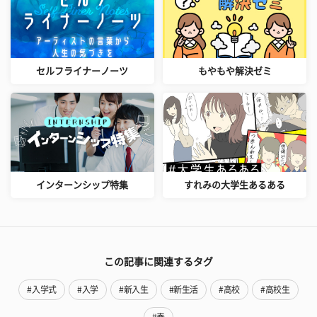
セルフライナーノーツ
もやもや解決ゼミ
インターンシップ特集
すれみの大学生あるある
この記事に関連するタグ
#入学式
#入学
#新入生
#新生活
#高校
#高校生