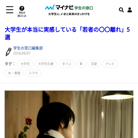
学生の
窓口とは
大学生が本当に実感している「若者の〇〇離れ」5
選
学生の窓口編集部
2016/08/07
タグ：
大学生
大学生白書
タバコ
車
恋愛
テレビ
本・書籍
スマホ