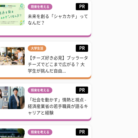
PR
将来を考える
未来を創る「シャカカチ」って
なんだ？
PR
大学生活
【チーズ好き必見】ブッラータ
チーズでどこまで広がる？ 大
学生が挑んだ自由...
PR
将来を考える
「社会を動かす」情熱と視点 -
経済産業省の若手職員が語るキ
ャリアと経験
PR
将来を考える