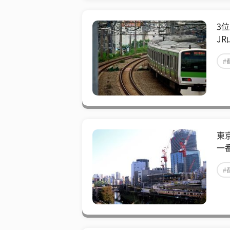
3
J
#
東
一
#