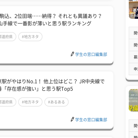
位駒込、2位田端……納得？ それとも異議あり？
R山手線で一番影が薄いと思う駅ランキング
開
都道府県
#地方ネタ
開
学生の窓口編集部
募
申
京駅がやはりNo.1！ 他上位はどこ？ JR中央線で
番「存在感が強い」と思う駅Top5
都道府県
#地方ネタ
#あるある
学生の窓口編集部
開
開