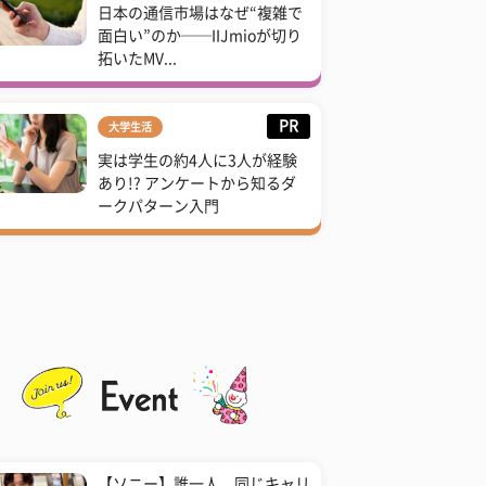
日本の通信市場はなぜ“複雑で
面白い”のか──IIJmioが切り
拓いたMV...
PR
大学生活
実は学生の約4人に3人が経験
あり!? アンケートから知るダ
ークパターン入門
【ソニー】誰一人、同じキャリ