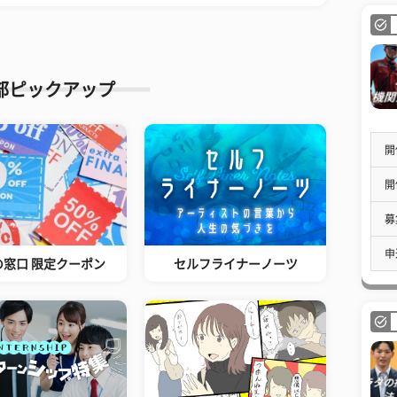
部ピックアップ
開
開
募
申
の窓口 限定クーポン
セルフライナーノーツ