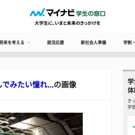
将来を考える
就活応援
新社会人準備
学割
学
みたい憧れ...
の画像
体
き
学