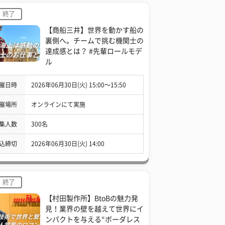
終了
【商船三井】世界を動かす船の
裏側へ。チームで挑む機関士の
達成感とは？ #先輩ロールモデ
ル
催日時
2026年06月30日(火) 15:00〜15:50
催場所
オンラインにて実施
集人数
300名
込締切
2026年06月30日(火) 14:00
終了
【村田製作所】BtoBの魅力発
見！業界の壁を越えて世界にイ
ンパクトを与える“ボーダレス