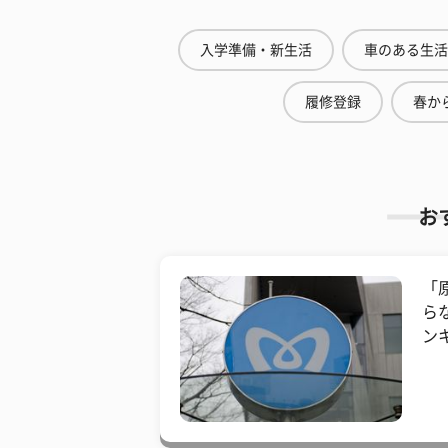
入学準備・新生活
車のある生活
履修登録
春から
お
「
ら
ン