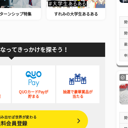
ターンシップ特集
すれみの大学生あるある
開
開
募
なってきっかけを探そう！
申
QUOカードPayが
抽選で豪華賞品が
催
貯まる
当たる
踏み出せば世界が変わる
開
無料会員登録