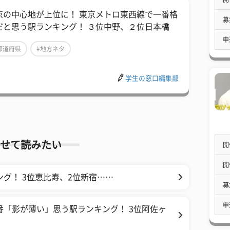
京の中心地が上位に！ 東京メトロ東西線で一番格
募
だと思う駅ランキング！ ３位中野、２位日本橋
申
都道府県
#地方ネタ
学生の窓口編集部
せて読みたい
開
開
グ！ 3位恵比寿、2位新宿……
募
申
番「影が薄い」思う駅ランキング！ 3位阿佐ヶ