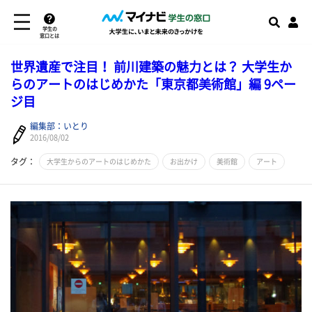
学生の
窓口とは
世界遺産で注目！ 前川建築の魅力とは？ 大学生か
らのアートのはじめかた「東京都美術館」編 9ペー
ジ目
編集部：いとり
2016/08/02
タグ：
大学生からのアートのはじめかた
お出かけ
美術館
アート