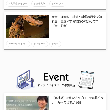
#大学生ライター
#立教大学
#イベント
大学生は無料?! 地球と科学の歴史を知
れる、国立科学博物館の魅力って？
【学生記者】
#大学生ライター
#上智大学
#科学
オンラインイベントの参加申込
【大林組】転勤&ジョブローテは怖くな
い！九州の現場から設