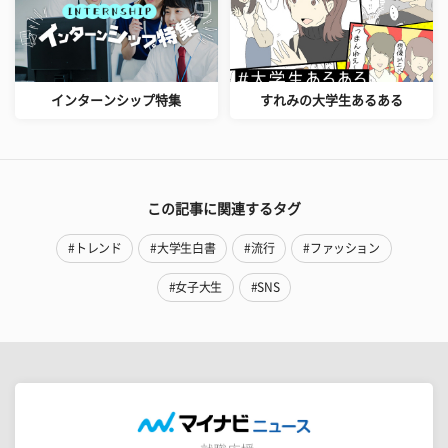
インターンシップ特集
すれみの大学生あるある
この記事に関連するタグ
#トレンド
#大学生白書
#流行
#ファッション
#女子大生
#SNS