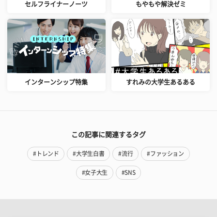
セルフライナーノーツ
もやもや解決ゼミ
インターンシップ特集
すれみの大学生あるある
この記事に関連するタグ
#トレンド
#大学生白書
#流行
#ファッション
#女子大生
#SNS