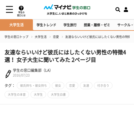
学生の
窓口とは
大学生活
学生トレンド
学生旅行
授業・履修・ゼミ
サークル・
学生の窓口トップ
大学生活
恋愛
友達ならいいけど彼氏にはしたくない男性の特徴4
友達ならいいけど彼氏にはしたくない男性の特徴4
選！ 女子大生に聞いてみた 2ページ目
学生の窓口編集部（LA）
2016/07/23
タグ：
彼氏持ち・彼女持ち
彼女
恋愛
友達
付き合う
大学生の本音
大学生
大学生白書