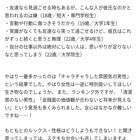
・友達なら見過ごせる時もあるが、こんな人が彼氏なのかと
思われるのは嫌（18歳／短大・専門学校生）
・言動や行動に傷つきそうだから（19歳／大学1年生）
・常識がなくても友達なら笑って過ごせるけど、彼氏はこれ
がずっと続くと思うと無理（22歳／大学4年生）
・自分の仕事以外は絶対にしない人は、思いやりが足りない
なと思ってしまう（22歳／大学院生）
やはり一番多かったのは「チャラチャラした雰囲気の男性」
という結果でした。やはり女性は一途に特別扱いしてほしい
生き物なのでしょうか。 また、ランキング外ですが、「清潔
感のない男性」「金銭面の価値観が合わないと将来が見えな
い」という意見も多くみられました。女心はなかなか難しい
ですね……！
もともとのルックス・性格はどうしようもできない！ と開き
直ってしまっては、ステキな出会いも逃してしまいますよ