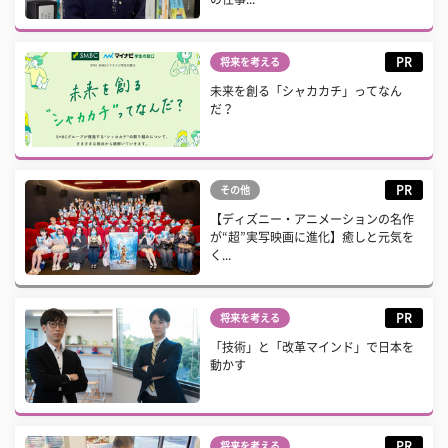
PR
将来を考える
未来を創る「シャカカチ」ってなん
だ？
PR
その他
【ディズニー・アニメーションの名作
が“超”実写映画に進化】癒しと元気を
く...
PR
将来を考える
「技術」と「改革マインド」で日本を
動かす
PR
将来を考える