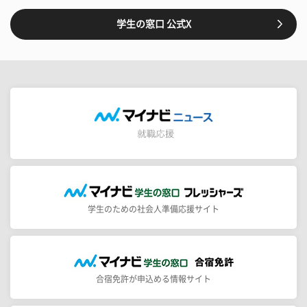
学生の窓口 公式X
学生のための社会人準備応援サイト
合宿免許が申込める情報サイト