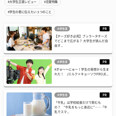
#大学生正直レビュー
#恋愛特集
#学生の君に伝えたい３つのこと
PR
大学生活
【チーズ好き必見】ブッラータチーズ
でどこまで広がる？ 大学生が挑んだ自
由す...
PR
大学生活
#ぎゅ〜〜にゅー！学生の発想から生ま
れた！ Jミルク×キョーソウPROJE...
PR
大学生活
「牛乳」は学校給食だけで飲むも
の？ “牛乳をもっと身近に”――「牛
乳でスマ...