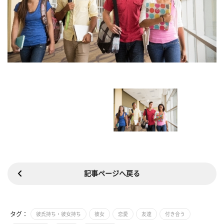
記事ページへ戻る
タグ：
彼氏持ち・彼女持ち
彼女
恋愛
友達
付き合う