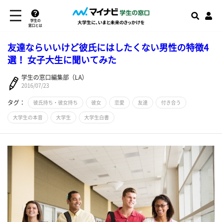
学生の
窓口とは
友達ならいいけど彼氏にはしたくない男性の特徴4
選！ 女子大生に聞いてみた
学生の窓口編集部（LA）
2016/07/23
タグ：
彼氏持ち・彼女持ち
彼女
恋愛
友達
付き合う
大学生の本音
大学生
大学生白書