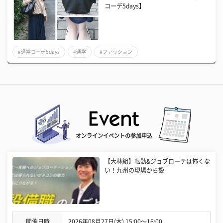
コーデ5days】
#通学コーデ5days
#通学
#ファッション
オンラインイベントの参加申込
【大林組】転勤&ジョブローテは怖くな
い！九州の現場から設
開催日時
2026年08月27日(木) 15:00〜16:00