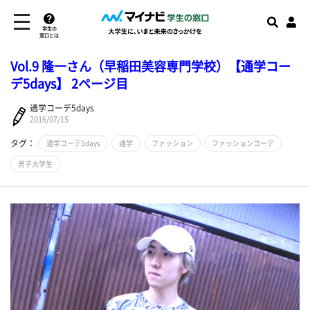
学生の
窓口とは
Vol.9 隆一さん（早稲田美容専門学校）【通学コー
デ5days】 2ページ目
通学コーデ5days
2016/07/15
タグ：
通学コーデ5days
通学
ファッション
ファッションコーデ
男子大学生