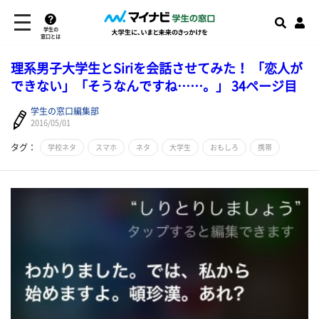
学生の
窓口とは
理系男子大学生とSiriを会話させてみた！ 「恋人が
できない」「そうなんですね……。」 34ページ目
学生の窓口編集部
2016/05/01
タグ：
学校ネタ
スマホ
ネタ
大学生
おもしろ
携帯