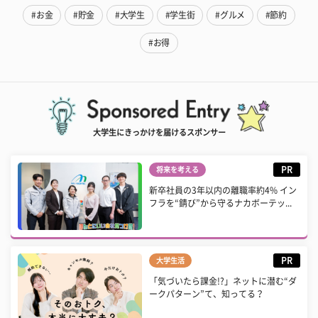
#お金
#貯金
#大学生
#学生街
#グルメ
#節約
#お得
大学生にきっかけを届けるスポンサー
PR
将来を考える
新卒社員の3年以内の離職率約4% イン
フラを“錆び”から守るナカボーテッ...
PR
大学生活
「気づいたら課金!?」ネットに潜む“ダ
ークパターン”て、知ってる？