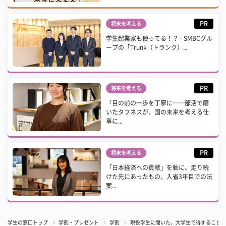
PR
将来を考える
学生起業家も使ってる！？ - SMBCグル
ープの「Trunk（トランク）...
PR
将来を考える
「目の前の一歩を丁寧に──部活で磨
いたタフネスが、国の未来を考える仕
事に...
PR
将来を考える
「日本経済への貢献」を軸に、走り続
けた先にあったもの。入省3年目での法
案...
学生の窓口トップ
学割・プレゼント
学割
現役学生に聞いた、大学生で得すること＆