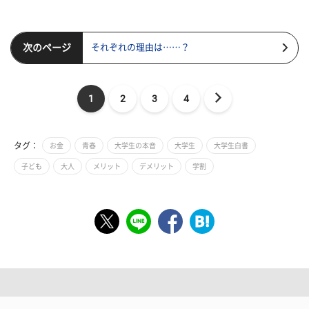
次のページ
それぞれの理由は……？
1
2
3
4
タグ：
お金
青春
大学生の本音
大学生
大学生白書
子ども
大人
メリット
デメリット
学割