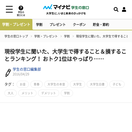
学生の
窓口とは
学割・プレゼント
学割
プレゼント
クーポン
貯金・節約
学生の窓口トップ
学割・プレゼント
学割
現役学生に聞いた、大学生で得すること＆
現役学生に聞いた、大学生で得すること＆損するこ
とランキング！ おトク1位はやっぱり……
学生の窓口編集部
2016/04/29
タグ：
お金
青春
大学生の本音
大学生
大学生白書
子ども
大人
メリット
デメリット
学割