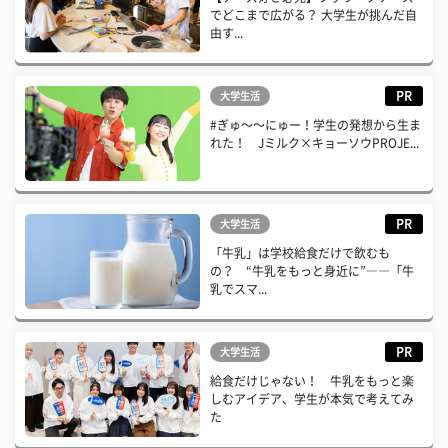
でどこまで広がる？ 大学生が挑んだ自
由す...
PR
大学生活
#ぎゅ〜〜にゅー！学生の発想から生ま
れた！ Jミルク×キョーソウPROJE...
PR
大学生活
「牛乳」は学校給食だけで飲むも
の？ “牛乳をもっと身近に”――「牛
乳でスマ...
PR
大学生活
給食だけじゃない！ 牛乳をもっと楽
しむアイデア、学生が本気で考えてみ
た