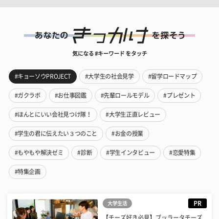
気になる #キーワード をタッチ
#キョーソウPROJECT
#大学生の社会見学
#留学ロードマップ
#ガクラボ
#お仕事図鑑
#先輩ロールモデル
#プレゼント
#ほんとにいい会社見つけ隊！
#大学生正直レビュー
#学生の君に伝えたい３つのこと
#お金の授業
#もやもや解決ゼミ
#診断
#学生インタビュー
#恋愛特集
#特集企画
PR
大学生活
【チーズ好き必見】ブッラータチーズ