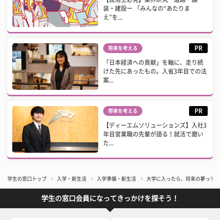
装・建設ー 「みんなの“あたりま
え”を...
PR
将来を考える
「日本経済への貢献」を軸に、走り続
けた先にあったもの。入省3年目での法
案...
PR
将来を考える
【ディーエムソリューションズ】入社3
年目営業職の先輩が語る！就活で磨い
た...
学生の窓口トップ
入学・新生活
入学準備・新生活
大学に入ったら、将来の夢って変
学生の窓口会員になってきっかけを探そう！