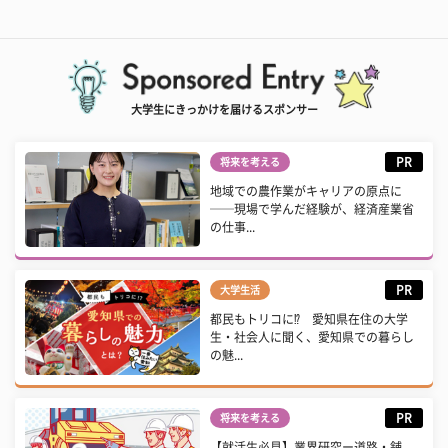
大学生にきっかけを届けるスポンサー
PR
将来を考える
地域での農作業がキャリアの原点に
──現場で学んだ経験が、経済産業省
の仕事...
PR
大学生活
都民もトリコに⁉ 愛知県在住の大学
生・社会人に聞く、愛知県での暮らし
の魅...
PR
将来を考える
【就活生必見】業界研究ー道路・舗