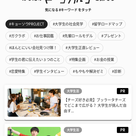
気になる #キーワード をタッチ
#キョーソウPROJECT
#大学生の社会見学
#留学ロードマップ
#ガクラボ
#お仕事図鑑
#先輩ロールモデル
#プレゼント
#ほんとにいい会社見つけ隊！
#大学生正直レビュー
#学生の君に伝えたい３つのこと
#特集企画
#お金の授業
#恋愛特集
#学生インタビュー
#もやもや解決ゼミ
#診断
PR
大学生活
【チーズ好き必見】ブッラータチーズ
でどこまで広がる？ 大学生が挑んだ自
由す...
PR
大学生活