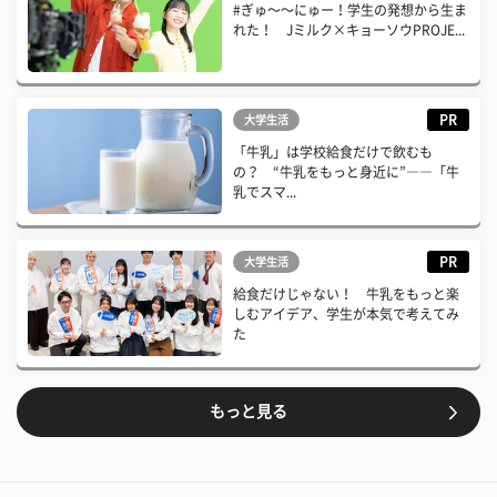
#ぎゅ〜〜にゅー！学生の発想から生ま
れた！ Jミルク×キョーソウPROJE...
PR
大学生活
「牛乳」は学校給食だけで飲むも
の？ “牛乳をもっと身近に”――「牛
乳でスマ...
PR
大学生活
給食だけじゃない！ 牛乳をもっと楽
しむアイデア、学生が本気で考えてみ
た
もっと見る