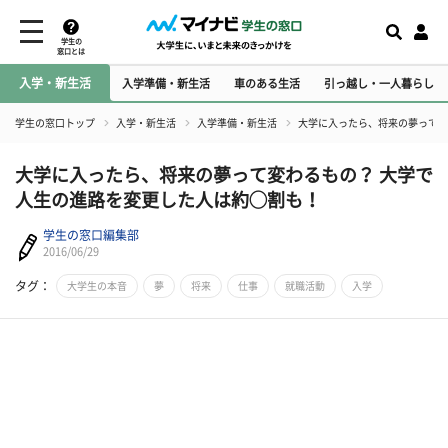
学生の
窓口とは
入学・新生活
入学準備・新生活
車のある生活
引っ越し・一人暮らし
学生の窓口トップ
入学・新生活
入学準備・新生活
大学に入ったら、将来の夢って変
大学に入ったら、将来の夢って変わるもの？ 大学で
人生の進路を変更した人は約◯割も！
学生の窓口編集部
2016/06/29
タグ：
大学生の本音
夢
将来
仕事
就職活動
入学