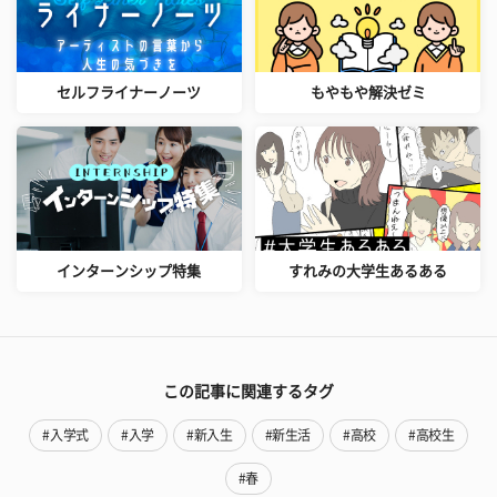
セルフライナーノーツ
もやもや解決ゼミ
インターンシップ特集
すれみの大学生あるある
この記事に関連するタグ
#入学式
#入学
#新入生
#新生活
#高校
#高校生
#春