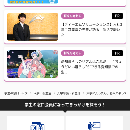
PR
将来を考える
【ディーエムソリューションズ】入社3
年目営業職の先輩が語る！就活で磨い
た...
PR
将来を考える
愛知暮らしのリアルはこれだ！ “ちょ
うどいい暮らし”ができる愛知県での
生...
学生の窓口トップ
入学・新生活
入学準備・新生活
大学に入ったら、将来の夢って変
学生の窓口会員になってきっかけを探そう！