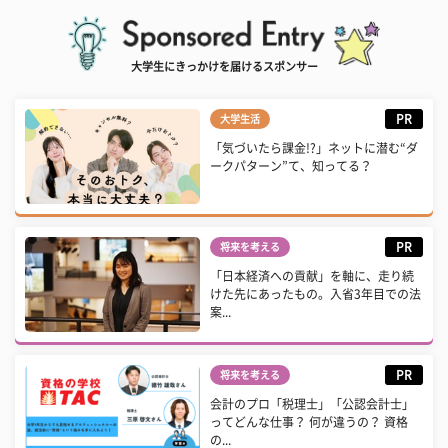
大学生にきっかけを届けるスポンサー
PR
大学生活
「気づいたら課金!?」ネットに潜む“ダ
ークパターン”て、知ってる？
PR
将来を考える
「日本経済への貢献」を軸に、走り続
けた先にあったもの。入省3年目での法
案...
PR
将来を考える
会計のプロ「税理士」「公認会計士」
ってどんな仕事？ 何が違うの？ 資格
の...