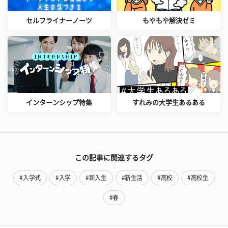
セルフライナーノーツ
もやもや解決ゼミ
インターンシップ特集
すれみの大学生あるある
この記事に関連するタグ
#入学式
#入学
#新入生
#新生活
#高校
#高校生
#春