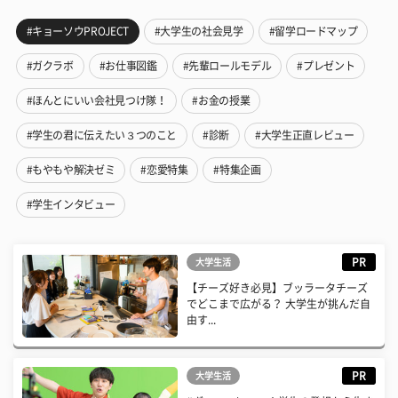
#キョーソウPROJECT
#大学生の社会見学
#留学ロードマップ
#ガクラボ
#お仕事図鑑
#先輩ロールモデル
#プレゼント
#ほんとにいい会社見つけ隊！
#お金の授業
#学生の君に伝えたい３つのこと
#診断
#大学生正直レビュー
#もやもや解決ゼミ
#恋愛特集
#特集企画
#学生インタビュー
PR
大学生活
【チーズ好き必見】ブッラータチーズ
でどこまで広がる？ 大学生が挑んだ自
由す...
PR
大学生活