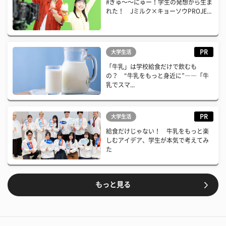
#ぎゅ〜〜にゅー！学生の発想から生ま
れた！ Jミルク×キョーソウPROJE...
PR
大学生活
「牛乳」は学校給食だけで飲むも
の？ “牛乳をもっと身近に”――「牛
乳でスマ...
PR
大学生活
給食だけじゃない！ 牛乳をもっと楽
しむアイデア、学生が本気で考えてみ
た
もっと見る