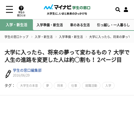
学生の
窓口とは
入学・新生活
入学準備・新生活
車のある生活
引っ越し・一人暮らし
学生の窓口トップ
入学・新生活
入学準備・新生活
大学に入ったら、将来の夢って変
大学に入ったら、将来の夢って変わるもの？ 大学で
人生の進路を変更した人は約◯割も！ 2ページ目
学生の窓口編集部
2016/06/29
タグ：
大学生の本音
夢
将来
仕事
就職活動
入学