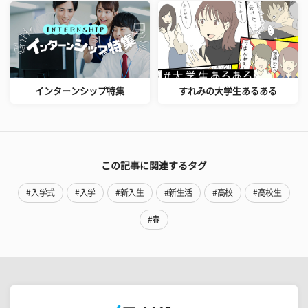
インターンシップ特集
すれみの大学生あるある
この記事に関連するタグ
#入学式
#入学
#新入生
#新生活
#高校
#高校生
#春