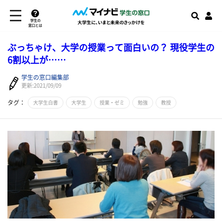
学生の
窓口とは
ぶっちゃけ、大学の授業って面白いの？ 現役学生の
6割以上が……
学生の窓口編集部
更新:2021/09/09
タグ：
大学生白書
大学生
授業・ゼミ
勉強
教授