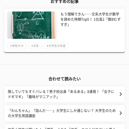
おすすめの記事
もう理解できん……文系大学生が数学
を諦めた時期Top5！ 1位高2「数Bむず
すぎ」
#学校ネタ
#文系
#大学生の本音
合わせて読みたい
隠していてもすぐバレる？男子校出身「あるある」8連発！ 「女子に
ドギマギ」「趣味がマニアック」
「わんちゃん」「詰んだ……」大学生にしか通じない？ 大学生のため
の大学生用語講座