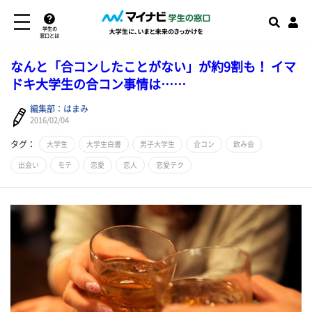
学生の
窓口とは
なんと「合コンしたことがない」が約9割も！ イマ
ドキ大学生の合コン事情は……
編集部：はまみ
2016/02/04
タグ：
大学生
大学生白書
男子大学生
合コン
飲み会
出会い
モテ
恋愛
恋人
恋愛テク