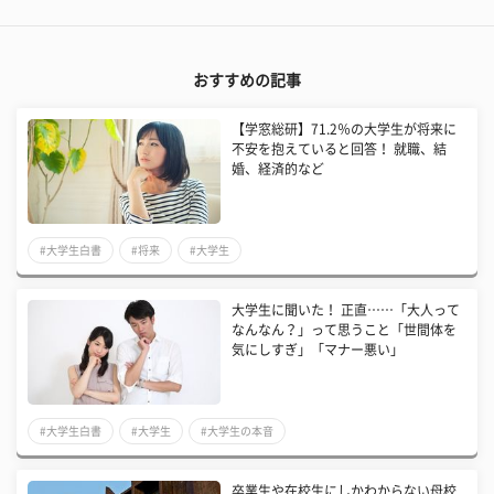
おすすめの記事
【学窓総研】71.2％の大学生が将来に
不安を抱えていると回答！ 就職、結
婚、経済的など
#大学生白書
#将来
#大学生
大学生に聞いた！ 正直……「大人って
なんなん？」って思うこと「世間体を
気にしすぎ」「マナー悪い」
#大学生白書
#大学生
#大学生の本音
卒業生や在校生にしかわからない母校