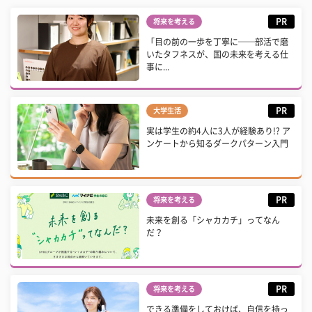
PR
将来を考える
「目の前の一歩を丁寧に──部活で磨
いたタフネスが、国の未来を考える仕
事に...
PR
大学生活
実は学生の約4人に3人が経験あり!? ア
ンケートから知るダークパターン入門
PR
将来を考える
未来を創る「シャカカチ」ってなん
だ？
PR
将来を考える
できる準備をしておけば、自信を持っ