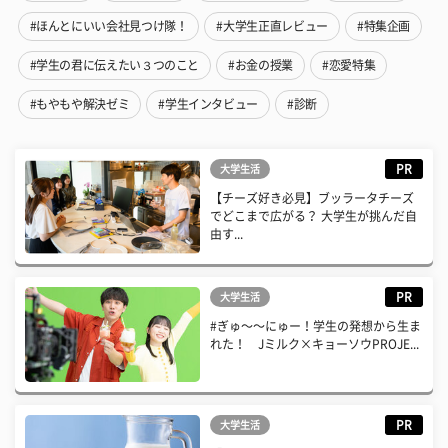
#ほんとにいい会社見つけ隊！
#大学生正直レビュー
#特集企画
#学生の君に伝えたい３つのこと
#お金の授業
#恋愛特集
#もやもや解決ゼミ
#学生インタビュー
#診断
PR
大学生活
【チーズ好き必見】ブッラータチーズ
でどこまで広がる？ 大学生が挑んだ自
由す...
PR
大学生活
#ぎゅ〜〜にゅー！学生の発想から生ま
れた！ Jミルク×キョーソウPROJE...
PR
大学生活