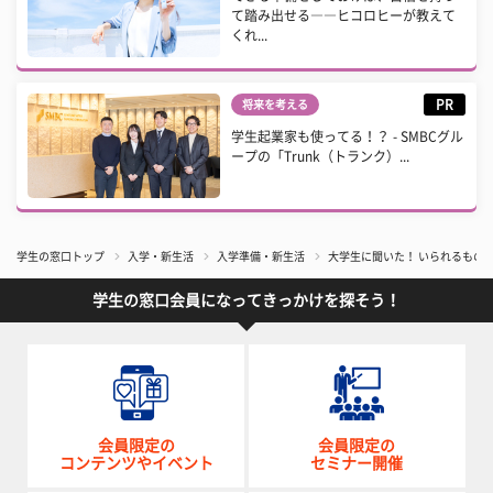
て踏み出せる――ヒコロヒーが教えて
くれ...
PR
将来を考える
学生起業家も使ってる！？ - SMBCグル
ープの「Trunk（トランク）...
学生の窓口トップ
入学・新生活
入学準備・新生活
大学生に聞いた！ いられるもの
学生の窓口会員になってきっかけを探そう！
会員限定の
会員限定の
コンテンツやイベント
セミナー開催