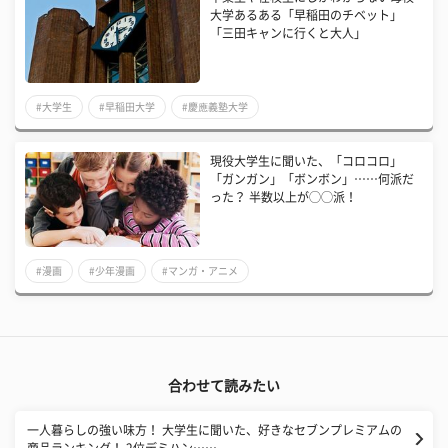
大学あるある「早稲田のチベット」
「三田キャンに行くと大人」
#大学生
#早稲田大学
#慶應義塾大学
現役大学生に聞いた、「コロコロ」
「ガンガン」「ボンボン」……何派だ
った？ 半数以上が◯◯派！
#漫画
#少年漫画
#マンガ・アニメ
合わせて読みたい
一人暮らしの強い味方！ 大学生に聞いた、好きなセブンプレミアムの