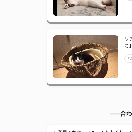
リ
ち1
#
合わ