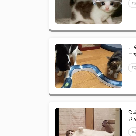
#
こ
コ
#
も
さん
#