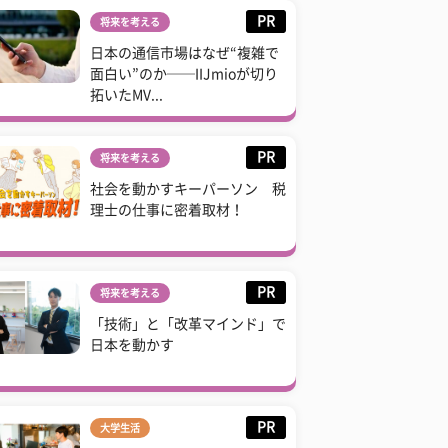
PR
将来を考える
日本の通信市場はなぜ“複雑で
面白い”のか──IIJmioが切り
拓いたMV...
PR
将来を考える
社会を動かすキーパーソン 税
理士の仕事に密着取材！
PR
将来を考える
「技術」と「改革マインド」で
日本を動かす
PR
大学生活