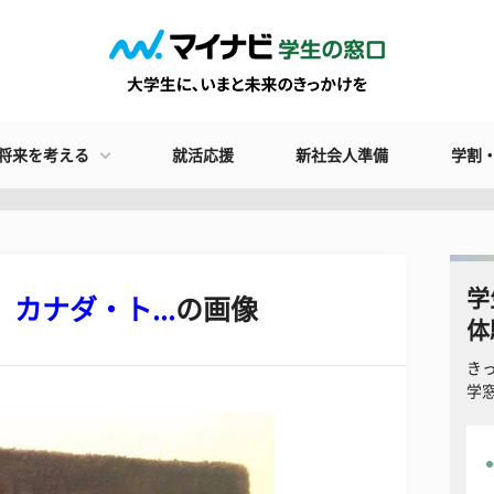
将来を考える
就活応援
新社会人準備
学割
学
カナダ・ト...
の画像
体
き
学