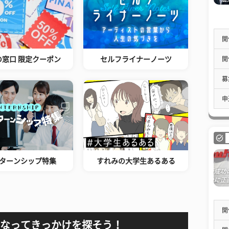
開
開
の窓口 限定クーポン
セルフライナーノーツ
募
申
ターンシップ特集
すれみの大学生あるある
開
なってきっかけを探そう！