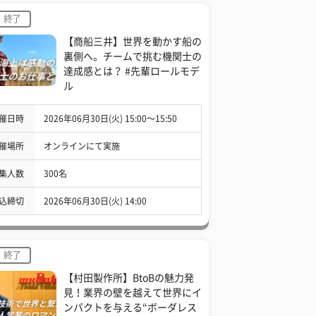
終了
【商船三井】世界を動かす船の
裏側へ。チームで挑む機関士の
達成感とは？ #先輩ロールモデ
ル
催日時
2026年06月30日(火) 15:00〜15:50
催場所
オンラインにて実施
集人数
300名
込締切
2026年06月30日(火) 14:00
終了
【村田製作所】BtoBの魅力発
見！業界の壁を越えて世界にイ
ンパクトを与える“ボーダレス