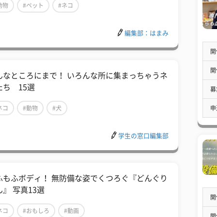
動物
#ペット
#ネコ
編集部：はまみ
開
開
んなところにまで！ いろんな所に集まっちゃうネ
たち 15選
募
申
ネコ
#動物
#犬
学生の窓口編集部
ふもふボディ！ 無防備な姿でくつろぐ『どんぐり
』 写真13選
開
ネコ
#おもしろ
#動画
開