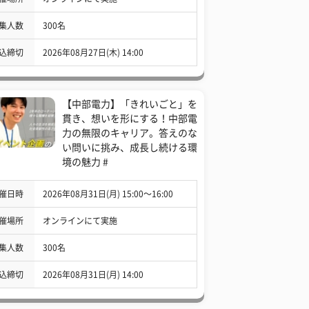
集人数
300名
込締切
2026年08月27日(木) 14:00
【中部電力】「きれいごと」を
貫き、想いを形にする！中部電
力の無限のキャリア。答えのな
い問いに挑み、成長し続ける環
境の魅力 #
催日時
2026年08月31日(月) 15:00〜16:00
催場所
オンラインにて実施
集人数
300名
込締切
2026年08月31日(月) 14:00