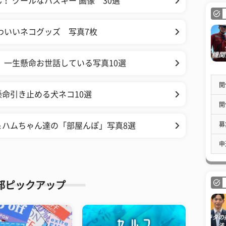
 クールなハスキー 画像 30選
わいいネコグッズ 写真7枚
 一生懸命お世話している写真10選
開
命引き止める犬ネコ10選
開
募
＆ハムちゃん達の「部屋んぽ」写真8選
申
部ピックアップ