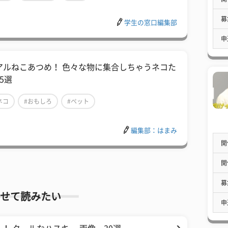
募
学生の窓口編集部
申
アルねこあつめ！ 色々な物に集合しちゃうネコた
5選
ネコ
#おもしろ
#ペット
編集部：はまみ
開
開
募
せて読みたい
申