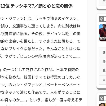
申
第12位 テレシネマ7／顔と心と恋の関係
カン・ジファン）は、リッチで独身のイケメン。
を誤り、交通事故に遭ってしまう。命に別状は無
な視覚障害に陥る。その夜、デピュンは絶世の美
命的な出会いを果たし、すぐさま恋に落ちる。で
えないブサイクな顔だった。そんなこととはつゆ
開
やがてデピュンの視覚障害が治ってきて......。
開
7」の一つとして制作された作品。日本で有数の
募
脚本を務めた。韓国ドラマでお得意のコミカルな
申
スン」のカン・ジファンと「ベートーベンベート
妙なタッチで演じた作品です。人を愛することに
身なのか......。という、誰もが一度は考えるテ