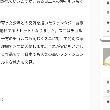
引かれていきますが、ある日二人の仲を引き裂く
開
開
募
で育った少年との交流を描いたファンタジー要素
を動員する大ヒットとなりました。スニはチョル
申
、一方のチョルスも同じくスニに対して特別な感
を理解できずに苦悩します。これが実にもどかし
くる作品です。日本でも人気の高いソン・ジュン
イルドな魅力も必見。
開
開
ヨン
募