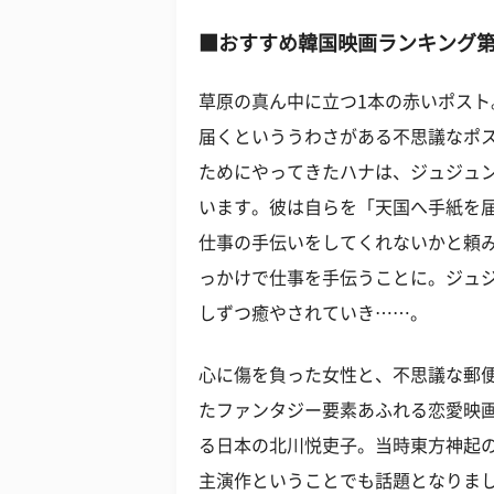
■おすすめ韓国映画ランキング第
草原の真ん中に立つ1本の赤いポス
届くといううわさがある不思議なポ
ためにやってきたハナは、ジュジュ
います。彼は自らを「天国へ手紙を
仕事の手伝いをしてくれないかと頼
っかけで仕事を手伝うことに。ジュ
しずつ癒やされていき……。
心に傷を負った女性と、不思議な郵
たファンタジー要素あふれる恋愛映
る日本の北川悦吏子。当時東方神起
主演作ということでも話題となりま