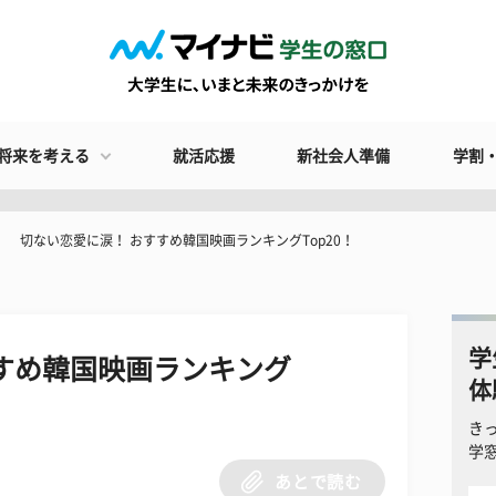
将来を考える
就活応援
新社会人準備
学割
切ない恋愛に涙！ おすすめ韓国映画ランキングTop20！
学
すめ韓国映画ランキング
体
き
学
あとで読む