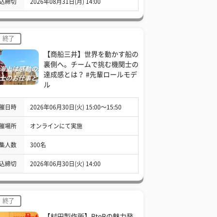
込締切
2026年08月31日(月) 14:00
終了
【商船三井】世界を動かす船の
裏側へ。チームで挑む機関士の
達成感とは？ #先輩ロールモデ
ル
催日時
2026年06月30日(火) 15:00〜15:50
催場所
オンラインにて実施
集人数
300名
込締切
2026年06月30日(火) 14:00
終了
【村田製作所】BtoBの魅力発