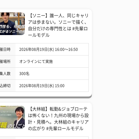
【ソニー】誰一人、同じキャリ
アは歩まない。ソニーで描く、
自分だけの専門性とは #先輩ロ
ールモデル
催日時
2026年08月19日(水) 16:00〜16:50
催場所
オンラインにて実施
集人数
300名
込締切
2026年08月19日(水) 15:00
【大林組】転勤&ジョブローテ
は怖くない！九州の現場から設
計・見積へ。大林組のキャリア
の広がり #先輩ロールモデル