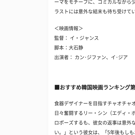
ーマをモチーフに、コミカルながら
ラストには意外な結末も待ち受けて
＜映画情報＞
監督： イ・ジャンス
脚本：大石静
出演者： カン･ジファン、イ･ジア
■
おすすめ韓国映画ランキング
第
食器デザイナーを目指すチャオチャ
日々奮闘するリー・シン（エディ・
ロポーズするも、彼女の返事は意外
い。」という彼女は、「5年後もし