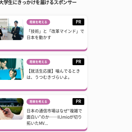
大学生にきっかけを届けるスポンサー
PR
将来を考える
「技術」と「改革マインド」で
日本を動かす
PR
将来を考える
【就活生応援】噛んでるとき
は、うつむきづらいよ。
PR
将来を考える
日本の通信市場はなぜ“複雑で
面白い”のか──IIJmioが切り
拓いたMV...