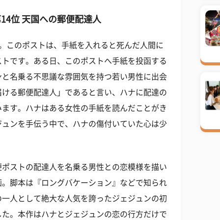
14位 天国への郵便配達人
ト。このポストは、手紙を入れると死んだ人間に
ストです。ある日、このポストへ手紙を投函する
ンと名乗る不思議な雰囲気を持つ若い男性に出会
届ける郵便配達人」であると言い、ハナに配達の
みます。ハナはある女性の手紙を読んだことがき
ジュンを手伝う中で、ハナの傷付いていた心は少
便ポストの配達人を名乗る男性との恋模様を描い
画。脚本は『ロングバケーション』などで知られ
の一人として絶大な人気を誇ったジェジュンの初
した。本作はハナとジェジュンの恋の行方だけで