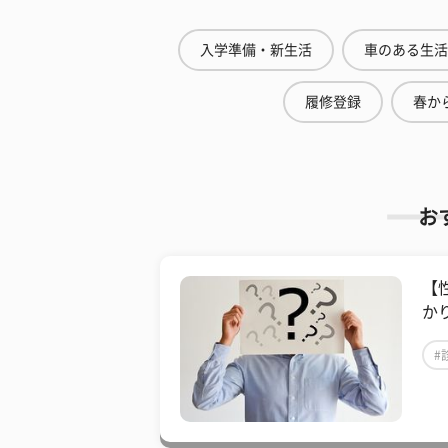
入学準備・新生活
車のある生活
履修登録
春から
お
【
かり
#