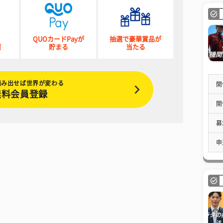
QUOカードPayが
抽選で豪華賞品が
催
貯まる
当たる
踏み出せば世界が変わる
開
無料会員登録
開
募
申