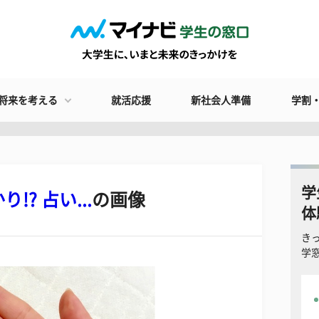
将来を考える
就活応援
新社会人準備
学割
学
? 占い...
の画像
体
き
学