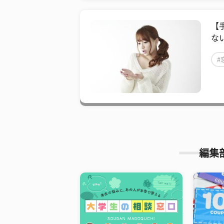
【
な
#
編集