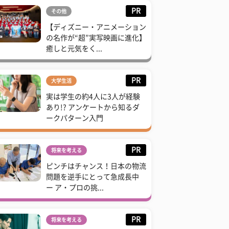
PR
その他
【ディズニー・アニメーション
の名作が“超”実写映画に進化】
癒しと元気をく...
PR
大学生活
実は学生の約4人に3人が経験
あり!? アンケートから知るダ
ークパターン入門
PR
将来を考える
ピンチはチャンス！日本の物流
問題を逆手にとって急成長中
ー ア・プロの挑...
PR
将来を考える