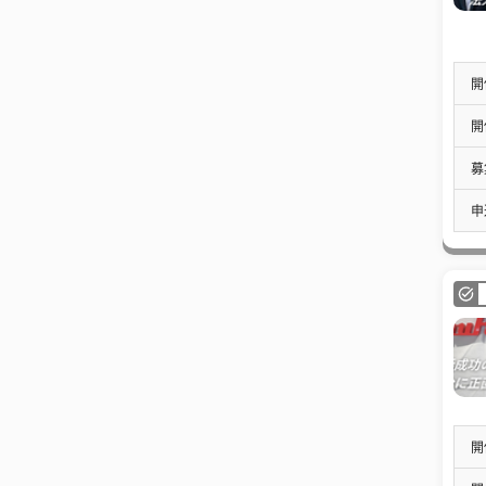
開
開
募
申
開