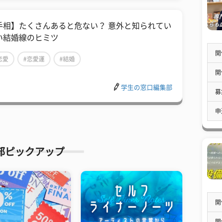
手相】たくさんあると危ない？ 意外と知られてい
い結婚線のヒミツ
開
恋愛
#恋愛運
#結婚
開
学生の窓口編集部
募
申
部ピックアップ
開
開