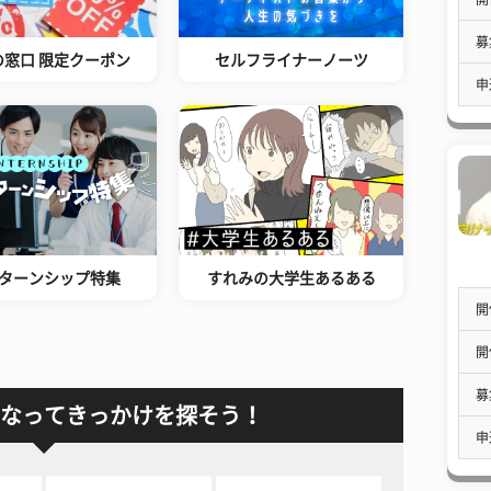
募
の窓口 限定クーポン
セルフライナーノーツ
申
ターンシップ特集
すれみの大学生あるある
開
開
募
なってきっかけを探そう！
申