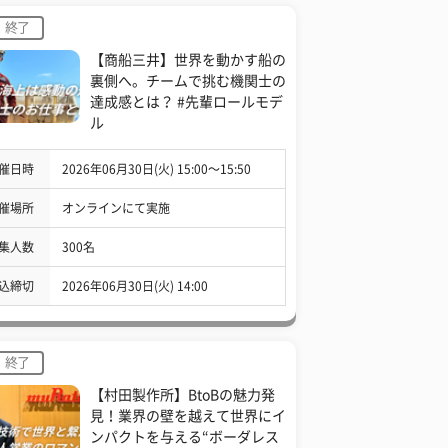
終了
【商船三井】世界を動かす船の
裏側へ。チームで挑む機関士の
達成感とは？ #先輩ロールモデ
ル
催日時
2026年06月30日(火) 15:00〜15:50
催場所
オンラインにて実施
集人数
300名
込締切
2026年06月30日(火) 14:00
終了
【村田製作所】BtoBの魅力発
見！業界の壁を越えて世界にイ
ンパクトを与える“ボーダレス