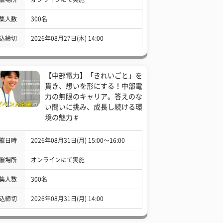
集人数
300名
込締切
2026年08月27日(木) 14:00
【中部電力】「きれいごと」を
貫き、想いを形にする！中部電
力の無限のキャリア。答えのな
い問いに挑み、成長し続ける環
境の魅力 #
催日時
2026年08月31日(月) 15:00〜16:00
催場所
オンラインにて実施
集人数
300名
込締切
2026年08月31日(月) 14:00