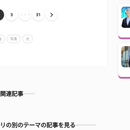
3
・・・
31
画
写真
犬
関連記事
リの別のテーマの記事を見る