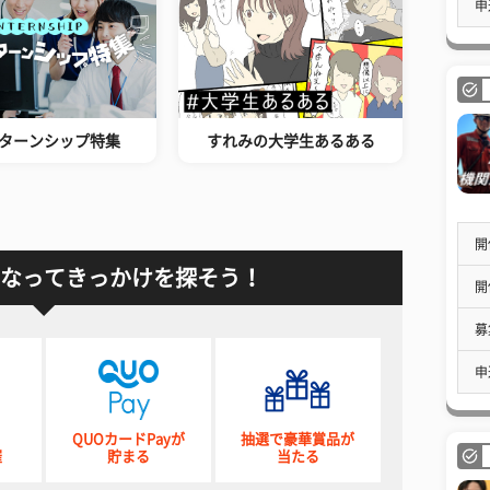
申
ターンシップ特集
すれみの大学生あるある
開
なってきっかけを探そう！
開
募
申
QUOカードPayが
抽選で豪華賞品が
催
貯まる
当たる