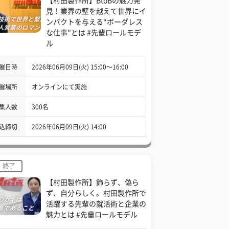
【村田製作所】BtoBの魅力発
見！業界の壁を越えて世界にイ
ンパクトを与える“ボーダレス
な仕事”とは #先輩ロールモデ
ル
催日時
2026年06月09日(火) 15:00〜16:00
催場所
オンラインにて実施
集人数
300名
込締切
2026年06月09日(火) 14:00
終了
【村田製作所】飾らず、偽ら
ず、自分らしく。村田製作所で
活躍する先輩の就活術と企業の
魅力とは #先輩ロールモデル