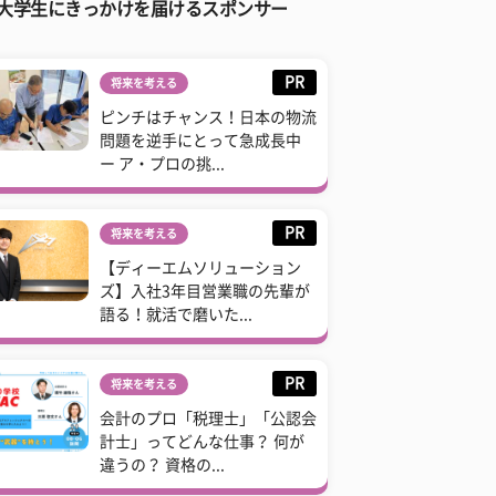
大学生にきっかけを届けるスポンサー
PR
将来を考える
ピンチはチャンス！日本の物流
問題を逆手にとって急成長中
ー ア・プロの挑...
PR
将来を考える
【ディーエムソリューション
ズ】入社3年目営業職の先輩が
語る！就活で磨いた...
PR
将来を考える
会計のプロ「税理士」「公認会
計士」ってどんな仕事？ 何が
違うの？ 資格の...