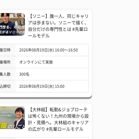
【ソニー】誰一人、同じキャリ
アは歩まない。ソニーで描く、
自分だけの専門性とは #先輩ロ
ールモデル
催日時
2026年08月19日(水) 16:00〜16:50
催場所
オンラインにて実施
集人数
300名
込締切
2026年08月19日(水) 15:00
【大林組】転勤&ジョブローテ
は怖くない！九州の現場から設
計・見積へ。大林組のキャリア
の広がり #先輩ロールモデル