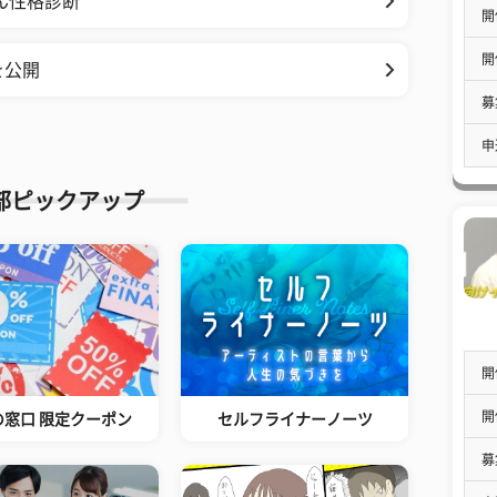
ん性格診断
開
開
を公開
募
申
部ピックアップ
開
開
の窓口 限定クーポン
セルフライナーノーツ
募