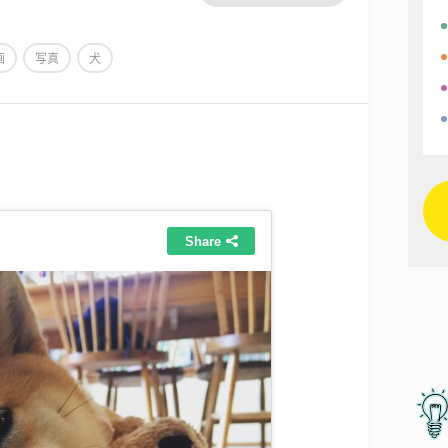
画
写真
犬