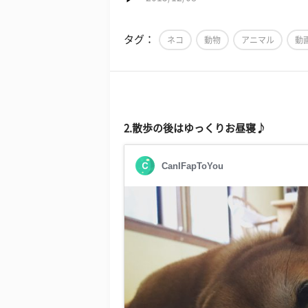
タグ：
ネコ
動物
アニマル
動
2.散歩の後はゆっくりお昼寝♪