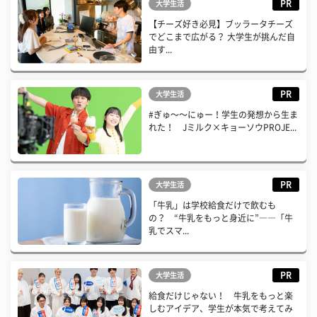
PR
大学生活
【チーズ好き必見】ブッラータチーズ
でどこまで広がる？ 大学生が挑んだ自
由す...
PR
大学生活
#ぎゅ〜〜にゅー！学生の発想から生ま
れた！ Jミルク×キョーソウPROJE...
PR
大学生活
「牛乳」は学校給食だけで飲むも
の？ “牛乳をもっと身近に”――「牛
乳でスマ...
PR
大学生活
給食だけじゃない！ 牛乳をもっと楽
しむアイデア、学生が本気で考えてみ