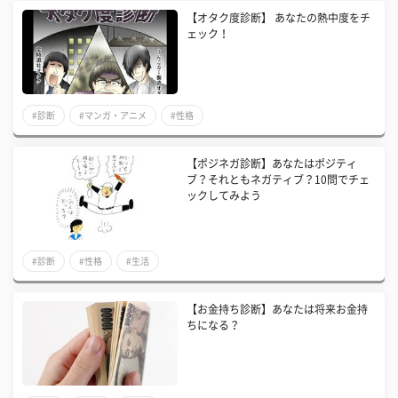
【オタク度診断】 あなたの熱中度をチ
ェック！
#診断
#マンガ・アニメ
#性格
【ポジネガ診断】あなたはポジティ
ブ？それともネガティブ？10問でチェ
ックしてみよう
#診断
#性格
#生活
【お金持ち診断】あなたは将来お金持
ちになる？