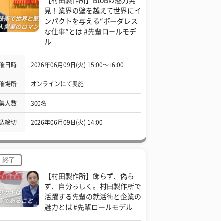
【村田製作所】BtoBの魅力発
見！業界の壁を越えて世界にイ
ンパクトを与える“ボーダレス
な仕事”とは #先輩ロールモデ
ル
催日時
2026年06月09日(火) 15:00〜16:00
催場所
オンラインにて実施
集人数
300名
込締切
2026年06月09日(火) 14:00
終了
【村田製作所】飾らず、偽ら
ず、自分らしく。村田製作所で
活躍する先輩の就活術と企業の
魅力とは #先輩ロールモデル