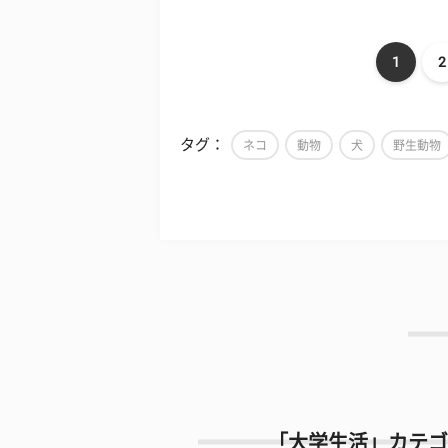
1
2
タグ：
ネコ
動物
犬
野生動物
「大学生活」カテゴ