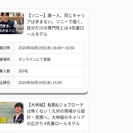
【ソニー】誰一人、同じキャリ
アは歩まない。ソニーで描く、
自分だけの専門性とは #先輩ロ
ールモデル
催日時
2026年08月19日(水) 16:00〜16:50
催場所
オンラインにて実施
集人数
300名
込締切
2026年08月19日(水) 15:00
【大林組】転勤&ジョブローテ
は怖くない！九州の現場から設
計・見積へ。大林組のキャリア
の広がり #先輩ロールモデル