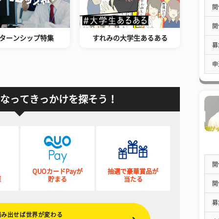
開
開
ターンシップ特集
すれみの大学生あるある
募
申
なってきっかけを探そう！
開
QUOカードPayが
抽選で豪華賞品が
催
貯まる
当たる
開
募
踏み出せば世界が変わる