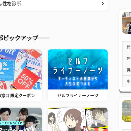
ん性格診断
部ピックアップ
開
開
募
申
の窓口 限定クーポン
セルフライナーノーツ