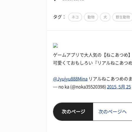
タグ：
ネコ
動物
犬
野生動物
ゲームアプリで大人気の【ねこあつめ】
可愛くておもしろい『リアルねこあつ
@Jyujyu888Mina
リアルねこあつめの
— no ka (@noka35520398)
2015, 5月 25
次のページ
次のページヘ