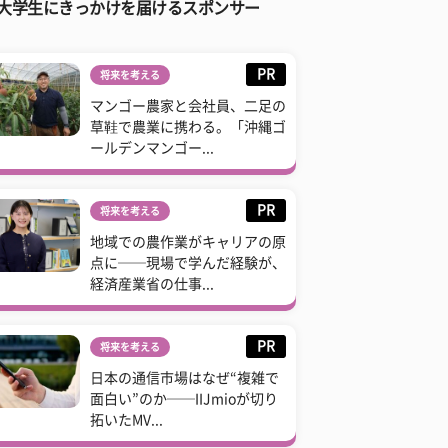
大学生にきっかけを届けるスポンサー
PR
将来を考える
マンゴー農家と会社員、二足の
草鞋で農業に携わる。「沖縄ゴ
ールデンマンゴー...
PR
将来を考える
地域での農作業がキャリアの原
点に──現場で学んだ経験が、
経済産業省の仕事...
PR
将来を考える
日本の通信市場はなぜ“複雑で
面白い”のか──IIJmioが切り
拓いたMV...