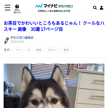
学生の
窓口とは
お茶目でかわいいところもあるじゃん！ クールなハ
スキー 画像 30選 17ページ目
学生の窓口編集部
2015/12/02
タグ：
ネコ
犬
動画
かわいい
動物