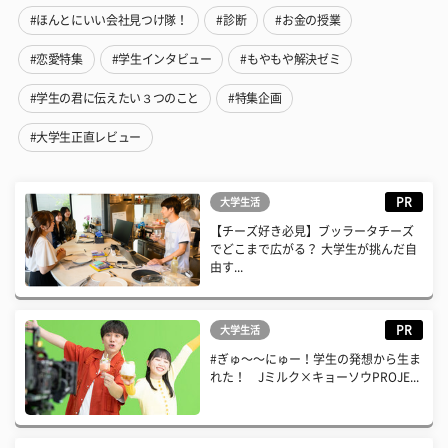
#ほんとにいい会社見つけ隊！
#診断
#お金の授業
#恋愛特集
#学生インタビュー
#もやもや解決ゼミ
#学生の君に伝えたい３つのこと
#特集企画
#大学生正直レビュー
PR
大学生活
【チーズ好き必見】ブッラータチーズ
でどこまで広がる？ 大学生が挑んだ自
由す...
PR
大学生活
#ぎゅ〜〜にゅー！学生の発想から生ま
れた！ Jミルク×キョーソウPROJE...