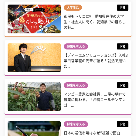
PR
大学生活
都民もトリコに⁉ 愛知県在住の大学
生・社会人に聞く、愛知県での暮らし
の魅...
PR
将来を考える
【ディーエムソリューションズ】入社3
年目営業職の先輩が語る！就活で磨い
た...
PR
将来を考える
マンゴー農家と会社員、二足の草鞋で
農業に携わる。「沖縄ゴールデンマン
ゴー...
PR
将来を考える
日本の通信市場はなぜ“複雑で面白