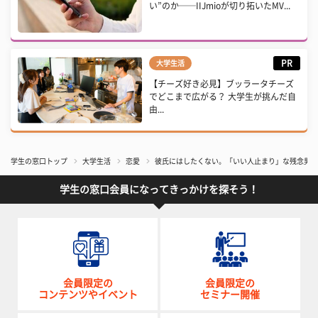
い”のか──IIJmioが切り拓いたMV...
PR
大学生活
【チーズ好き必見】ブッラータチーズ
でどこまで広がる？ 大学生が挑んだ自
由...
学生の窓口トップ
大学生活
恋愛
彼氏にはしたくない。「いい人止まり」な残念男の
学生の窓口会員になってきっかけを探そう！
会員限定の
会員限定の
コンテンツやイベント
セミナー開催