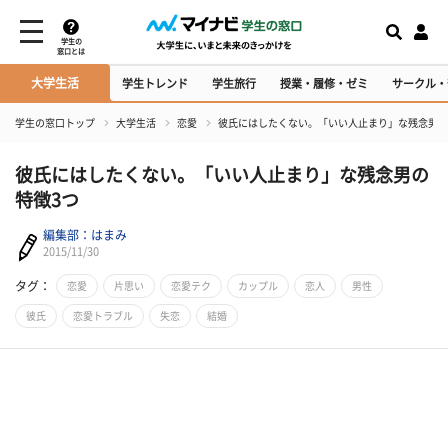
学生の
窓口とは
大学生活
学生トレンド
学生旅行
授業・履修・ゼミ
サークル・
学生の窓口トップ
大学生活
恋愛
彼氏にはしたくない。「いい人止まり」な残念男の
彼氏にはしたくない。「いい人止まり」な残念男の
特徴3つ
編集部：はまみ
2015/11/30
タグ：
恋愛
片思い
恋愛テク
カップル
恋人
男性
彼氏
恋愛トラブル
失恋
結婚