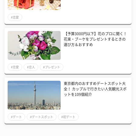
#恋愛
【予算3000円以下】花のプロに聞く！
花束・ブーケをプレゼントするときの
選び方＆おすすめ
#恋愛
#恋人
#プレゼント
東京都内のおすすめデートスポット大
全！ カップルで行きたい人気観光スポ
ットを109個紹介
#デート
#デートスポット
#初デート