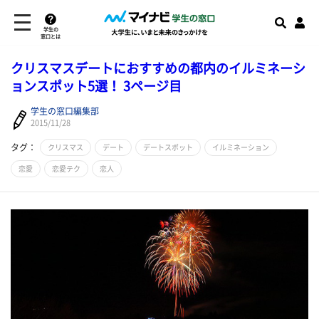
学生の
窓口とは
クリスマスデートにおすすめの都内のイルミネーシ
ョンスポット5選！ 3ページ目
学生の窓口編集部
2015/11/28
タグ：
クリスマス
デート
デートスポット
イルミネーション
恋愛
恋愛テク
恋人