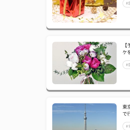
#
【
ケ
#
東
で
#