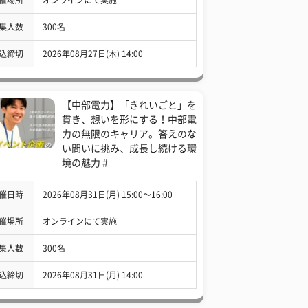
集人数
300名
込締切
2026年08月27日(木) 14:00
【中部電力】「きれいごと」を
貫き、想いを形にする！中部電
力の無限のキャリア。答えのな
い問いに挑み、成長し続ける環
境の魅力 #
催日時
2026年08月31日(月) 15:00〜16:00
催場所
オンラインにて実施
集人数
300名
込締切
2026年08月31日(月) 14:00