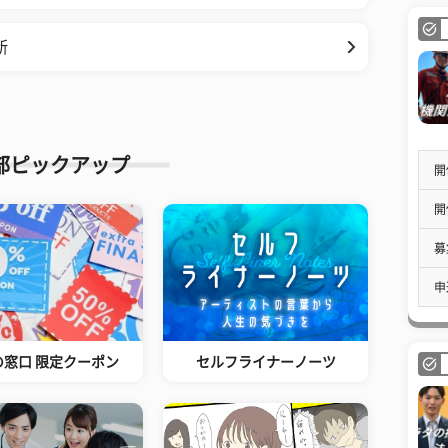
断
部ピックアップ
開
開
募
申
の窓口 限定クーポン
セルフライナーノーツ