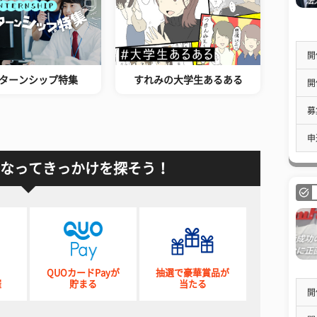
開
ターンシップ特集
すれみの大学生あるある
開
募
申
なってきっかけを探そう！
QUOカードPayが
抽選で豪華賞品が
催
貯まる
当たる
開