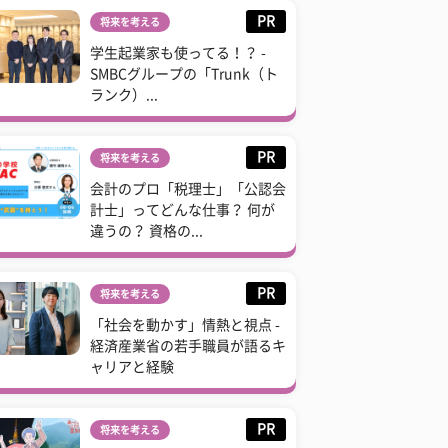
PR
将来を考える
学生起業家も使ってる！？ -
SMBCグループの「Trunk（ト
ランク）...
PR
将来を考える
会計のプロ「税理士」「公認会
計士」ってどんな仕事？ 何が
違うの？ 資格の...
PR
将来を考える
「社会を動かす」情熱と視点 -
経済産業省の若手職員が語るキ
ャリアと経験
PR
将来を考える