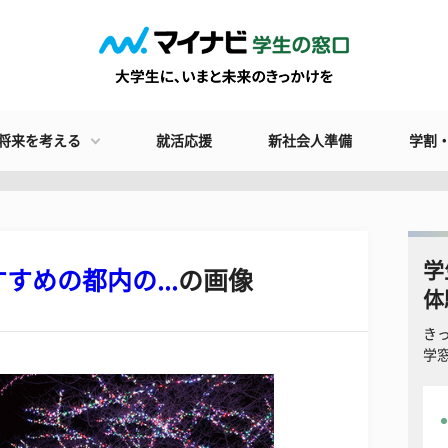
将来を考える
就活応援
新社会人準備
学割
学
めの都内の...
の画像
体
き
学