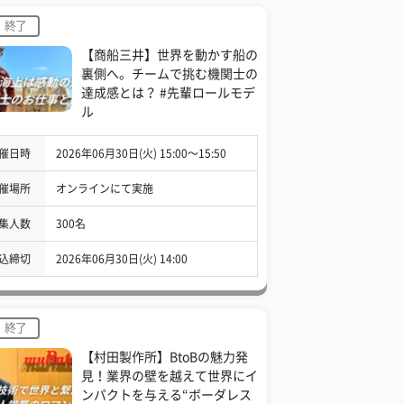
終了
【商船三井】世界を動かす船の
裏側へ。チームで挑む機関士の
達成感とは？ #先輩ロールモデ
ル
催日時
2026年06月30日(火) 15:00〜15:50
催場所
オンラインにて実施
集人数
300名
込締切
2026年06月30日(火) 14:00
終了
【村田製作所】BtoBの魅力発
見！業界の壁を越えて世界にイ
ンパクトを与える“ボーダレス