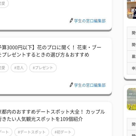
恋愛
学生の窓口編集部
開
開
予算3000円以下】花のプロに聞く！ 花束・ブー
をプレゼントするときの選び方＆おすすめ
募
恋愛
#恋人
#プレゼント
申
学生の窓口編集部
京都内のおすすめデートスポット大全！ カップル
行きたい人気観光スポットを109個紹介
開
デート
#デートスポット
#初デート
開