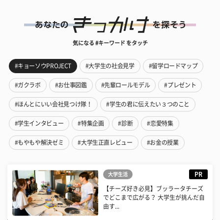
気になる #キーワード をタッチ
#キョーソウPROJECT
#大学生の社会見学
#留学ロードマップ
#ガクラボ
#お仕事図鑑
#先輩ロールモデル
#プレゼント
#ほんとにいい会社見つけ隊！
#学生の君に伝えたい３つのこと
#学生インタビュー
#特集企画
#診断
#恋愛特集
#もやもや解決ゼミ
#大学生正直レビュー
#お金の授業
PR
大学生活
【チーズ好き必見】ブッラータチーズ
でどこまで広がる？ 大学生が挑んだ自
由す...