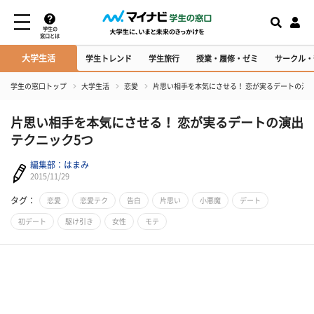
学生の
窓口とは
大学生活
学生トレンド
学生旅行
授業・履修・ゼミ
サークル・
学生の窓口トップ
大学生活
恋愛
片思い相手を本気にさせる！ 恋が実るデートの演
片思い相手を本気にさせる！ 恋が実るデートの演出
テクニック5つ
編集部：はまみ
2015/11/29
タグ：
恋愛
恋愛テク
告白
片思い
小悪魔
デート
初デート
駆け引き
女性
モテ