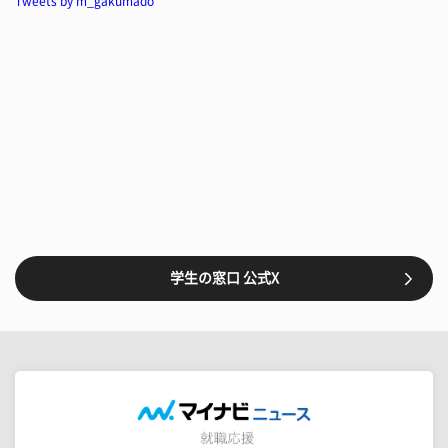
Tweets by m_gakumado
学生の窓口 公式X