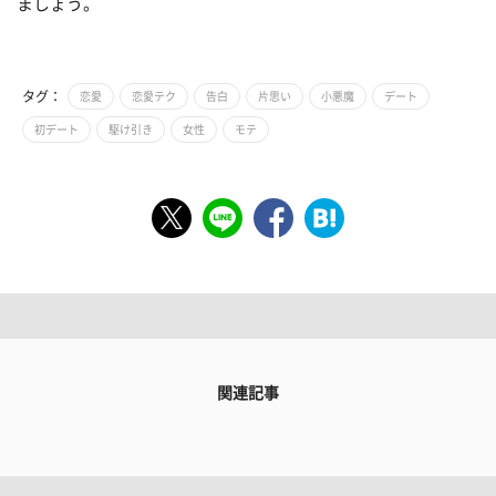
ましょう。
タグ：
恋愛
恋愛テク
告白
片思い
小悪魔
デート
初デート
駆け引き
女性
モテ
関連記事