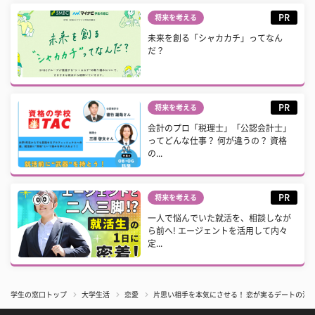
PR
将来を考える
未来を創る「シャカカチ」ってなん
だ？
PR
将来を考える
会計のプロ「税理士」「公認会計士」
ってどんな仕事？ 何が違うの？ 資格
の...
PR
将来を考える
一人で悩んでいた就活を、相談しなが
ら前へ! エージェントを活用して内々
定...
学生の窓口トップ
大学生活
恋愛
片思い相手を本気にさせる！ 恋が実るデートの演