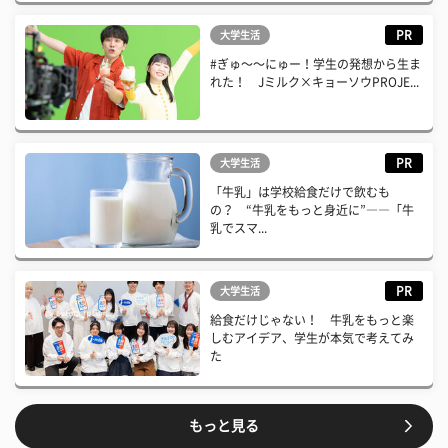
PR
大学生活
#ぎゅ〜〜にゅー！学生の発想から生ま
れた！ Jミルク×キョーソウPROJE...
PR
大学生活
「牛乳」は学校給食だけで飲むも
の？ “牛乳をもっと身近に”――「牛
乳でスマ...
PR
大学生活
給食だけじゃない！ 牛乳をもっと楽
しむアイデア、学生が本気で考えてみ
た
もっと見る