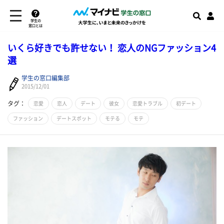
学生の
窓口とは
いくら好きでも許せない！ 恋人のNGファッション4
選
学生の窓口編集部
2015/12/01
タグ：
恋愛
恋人
デート
彼女
恋愛トラブル
初デート
ファッション
デートスポット
モテる
モテ