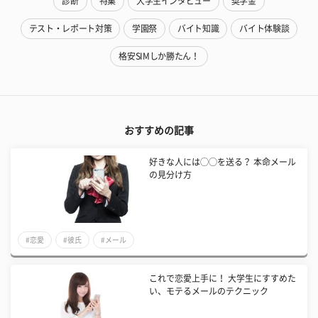
診断
特集
大学生インタビュー
奨学金
テスト・レポート対策
学園祭
バイト知識
バイト体験談
格安SIMしか勝たん！
おすすめの記事
好きな人には◯◯を送る？ 本命メール
の見分け方
#恋愛
#彼氏
#メール
これで恋愛上手に！ 大学生にすすめた
い、モテるメールのテクニック