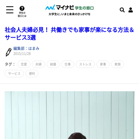
学生の
窓口とは
社会人夫婦必見！ 共働きでも家事が楽になる方法＆
サービス3選
編集部：はまみ
2015/11/28
タグ：
恋愛
夫婦
結婚
仕事
ストレス
家事
家族
サービス
便利