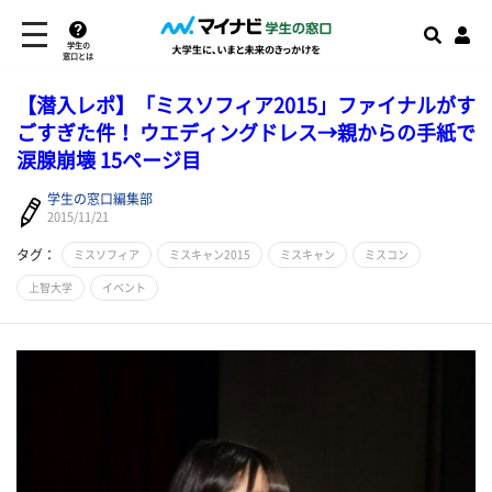
学生の
窓口とは
【潜入レポ】「ミスソフィア2015」ファイナルがす
ごすぎた件！ ウエディングドレス→親からの手紙で
涙腺崩壊 15ページ目
学生の窓口編集部
2015/11/21
タグ：
ミスソフィア
ミスキャン2015
ミスキャン
ミスコン
上智大学
イベント